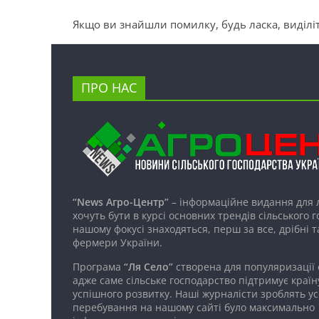
Якщо ви знайшли помилку, будь ласка, виділіт
ПРО НАС
“News Агро-Центр”
– інформаційне видання для 
хочуть бути в курсі основних трендів сільського 
нашому фокусі знаходяться, перш за все, дрібні т
фермери України.
Програма
“Ля Село”
створена для популяризації
адже саме сільське господарство підтримує країн
успішного розвитку. Наші журналісти зроблять ус
перебування на нашому сайті було максимально