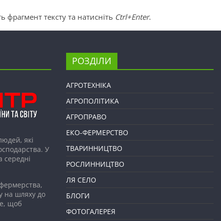
ь фрагмент тексту та натисніть
Ctrl+Enter
.
РОЗДІЛИ
АГРОТЕХНІКА
АГРОПОЛІТИКА
АГРОПРАВО
ЕКО-ФЕРМЕРСТВО
людей, які
ТВАРИННИЦТВО
господарства. У
а середні
РОСЛИННИЦТВО
ЛЯ СЕЛО
 фермерства,
у на шляху до
БЛОГИ
е, щоб
ФОТОГАЛЕРЕЯ