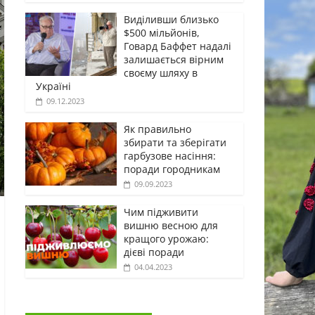
Виділивши близько
$500 мільйонів,
Говард Баффет надалі
залишається вірним
своєму шляху в
Україні
09.12.2023
Як правильно
збирати та зберігати
гарбузове насіння:
поради городникам
09.09.2023
Чим підживити
вишню весною для
кращого урожаю:
дієві поради
04.04.2023