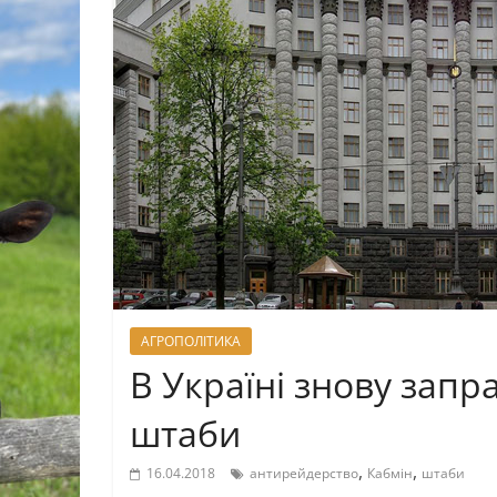
АГРОПОЛІТИКА
В Україні знову зап
штаби
,
,
16.04.2018
антирейдерство
Кабмін
штаби