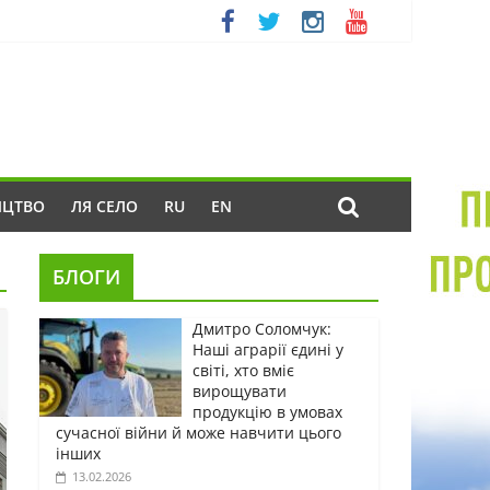
ИЦТВО
ЛЯ СЕЛО
RU
EN
БЛОГИ
Дмитро Соломчук:
Наші аграрії єдині у
світі, хто вміє
вирощувати
продукцію в умовах
сучасної війни й може навчити цього
інших
13.02.2026