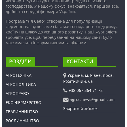
які хочуть бути в курсі основних трендів сільського
господарства. У нашому фокусі знаходяться, перш за все,
дрібні та середні фермери України.
Програма
“Ля Село”
створена для популяризації
фермерства, адже саме сільське господарство підтримує
країну на шляху до успішного розвитку. Наші журналісти
зроблять усе, щоб перебування на нашому сайті було
максимально інформативним та цікавим.
РОЗДІЛИ
КОНТАКТИ
АГРОТЕХНІКА
Україна, м. Рівне, пров.
Робітничий, 6а
АГРОПОЛІТИКА
+38 067 364 71 72
АГРОПРАВО
agroc.news@gmail.com
ЕКО-ФЕРМЕРСТВО
Зворотній зв’язок
ТВАРИННИЦТВО
РОСЛИННИЦТВО