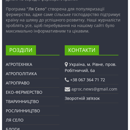
Програма
“Ля Село”
створена для популяризації
фермерства, адже саме сільське господарство підтримує
країну на шляху до успішного розвитку. Наші журналісти
зроблять усе, щоб перебування на нашому сайті було
максимально інформативним та цікавим.
РОЗДІЛИ
КОНТАКТИ
АГРОТЕХНІКА
Україна, м. Рівне, пров.
Робітничий, 6а
АГРОПОЛІТИКА
+38 067 364 71 72
АГРОПРАВО
agroc.news@gmail.com
ЕКО-ФЕРМЕРСТВО
Зворотній зв’язок
ТВАРИННИЦТВО
РОСЛИННИЦТВО
ЛЯ СЕЛО
БЛОГИ