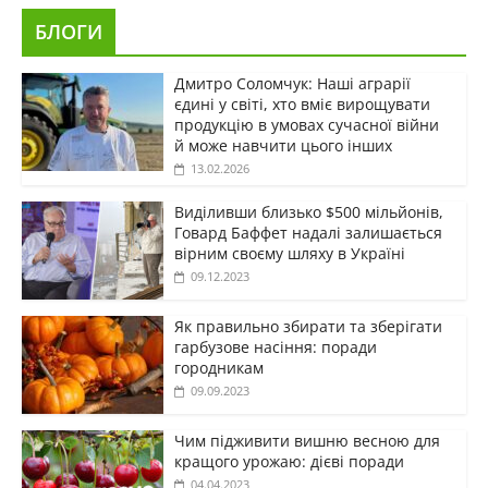
БЛОГИ
Дмитро Соломчук: Наші аграрії
єдині у світі, хто вміє вирощувати
продукцію в умовах сучасної війни
й може навчити цього інших
13.02.2026
Виділивши близько $500 мільйонів,
Говард Баффет надалі залишається
вірним своєму шляху в Україні
09.12.2023
Як правильно збирати та зберігати
гарбузове насіння: поради
городникам
09.09.2023
Чим підживити вишню весною для
кращого урожаю: дієві поради
04.04.2023