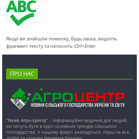
Якщо ви знайшли помилку, будь ласка, виділіть
фрагмент тексту та натисніть
Ctrl+Enter
.
ПРО НАС
“News Агро-Центр”
– інформаційне видання для людей,
які хочуть бути в курсі основних трендів сільського
господарства. У нашому фокусі знаходяться, перш за все,
дрібні та середні фермери України.