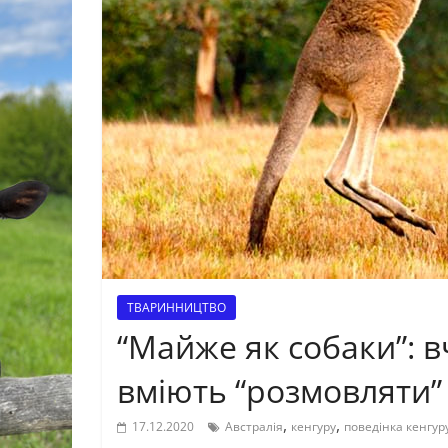
ТВАРИННИЦТВО
“Майже як собаки”: в
вміють “розмовляти” 
,
,
17.12.2020
Австралія
кенгуру
поведінка кенгур