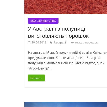
ЕКО-ФЕРМЕРСТВО
У Австралії з полуниці
виготовляють порошок
,
,
30.04.2018
Австралія
полуниця
порошок
На австралійській полуничній фермі в Квінслен
придумали спосіб оптимізації виробництва
полуниці з мінімальною кількістю відходів, пи
“Агро-Центр”.
Більше...