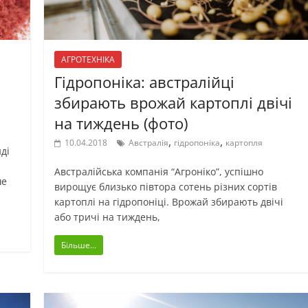
АГРОТЕХНІКА
Гідропоніка: австралійці
збирають врожай картоплі двічі
на тиждень (фото)
,
,
10.04.2018
Австралія
гідропоніка
картопля
ді
Австралійська компанія “Агроніко”, успішно
ше
вирощує близько півтора сотень різних сортів
картоплі на гідропоніці. Врожай збирають двічі
або тричі на тиждень,
Більше...