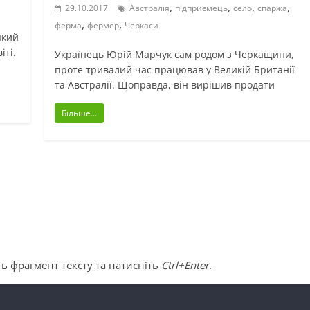
,
,
,
,
29.10.2017
Австралія
підприємець
село
спаржа
,
,
ферма
фермер
Черкаси
який
іті.
Українець Юрій Марчук сам родом з Черкащини,
проте тривалий час працював у Великій Британії
та Австралії. Щоправда, він вирішив продати
Більше...
ь фрагмент тексту та натисніть
Ctrl+Enter
.