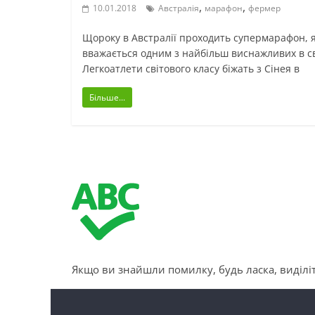
,
,
10.01.2018
Австралія
марафон
фермер
Щороку в Австралії проходить супермарафон, 
вважається одним з найбільш виснажливих в св
Легкоатлети світового класу біжать з Сінея в
Більше...
Якщо ви знайшли помилку, будь ласка, виділіт