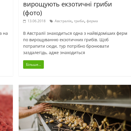
вирощують екзотичні гриби
(фото)
,
,
13.06.2018
Австралія
гриби
ферма
а на
В Австралії знаходиться одна з найвідоміших ферм
по вирощуванню екзотичних грибів. Щоб
потрапити сюди, тур потрібно бронювати
заздалегідь, адже знаходиться
Більше...