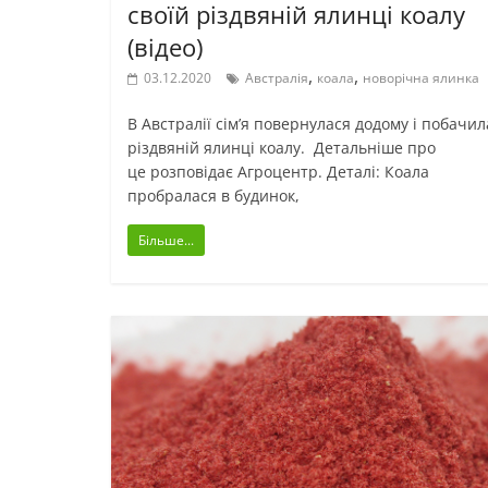
своїй різдвяній ялинці коалу
(відео)
,
,
03.12.2020
Австралія
коала
новорічна ялинка
В Австралії сім’я повернулася додому і побачил
різдвяній ялинці коалу. Детальніше про
це розповідає Агроцентр. Деталі: Коала
пробралася в будинок,
Більше...