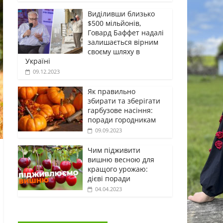
Виділивши близько
$500 мільйонів,
Говард Баффет надалі
залишається вірним
своєму шляху в
Україні
09.12.2023
Як правильно
збирати та зберігати
гарбузове насіння:
поради городникам
09.09.2023
Чим підживити
вишню весною для
кращого урожаю:
дієві поради
04.04.2023