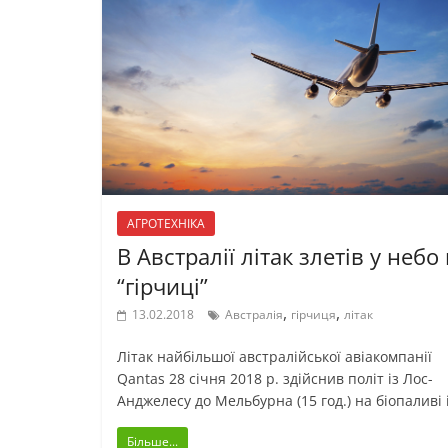
АГРОТЕХНІКА
В Австралії літак злетів у небо
“гірчиці”
,
,
13.02.2018
Австралія
гірчиця
літак
Літак найбільшої австралійської авіакомпанії
Qantas 28 січня 2018 р. здійснив політ із Лос-
Анджелесу до Мельбурна (15 год.) на біопаливі 
Більше...