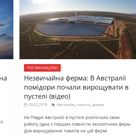
РОСЛИННИЦТВО
 на
Незвичайна ферма: В Австралії
помідори почали вирощувати в
пустелі (відео)
,
,
03.02.2018
Австралія
томати
ферма
На Півдні Австралії в пустелі розпочала свою
із
роботу одна з перших повністю екологічних ферм.
Для вирощування томатів на цій фермі