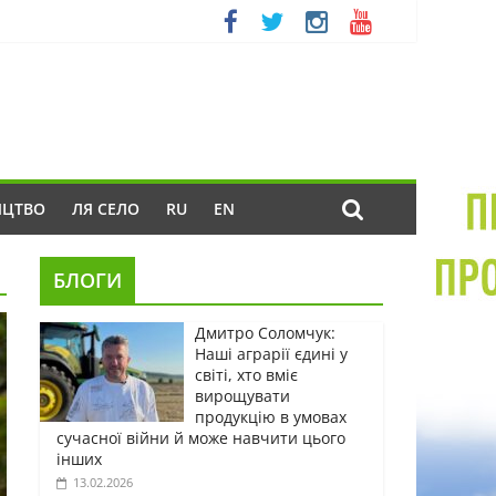
ИЦТВО
ЛЯ СЕЛО
RU
EN
БЛОГИ
Дмитро Соломчук:
Наші аграрії єдині у
світі, хто вміє
вирощувати
продукцію в умовах
сучасної війни й може навчити цього
інших
13.02.2026