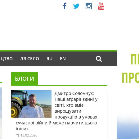
ИЦТВО
ЛЯ СЕЛО
RU
EN
БЛОГИ
Дмитро Соломчук:
Наші аграрії єдині у
світі, хто вміє
вирощувати
продукцію в умовах
сучасної війни й може навчити цього
інших
13.02.2026