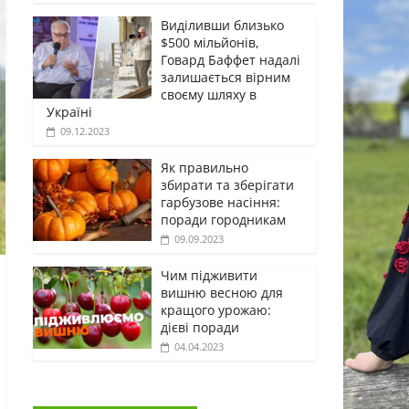
Виділивши близько
$500 мільйонів,
Говард Баффет надалі
залишається вірним
своєму шляху в
Україні
09.12.2023
Як правильно
збирати та зберігати
гарбузове насіння:
поради городникам
09.09.2023
Чим підживити
вишню весною для
кращого урожаю:
дієві поради
04.04.2023