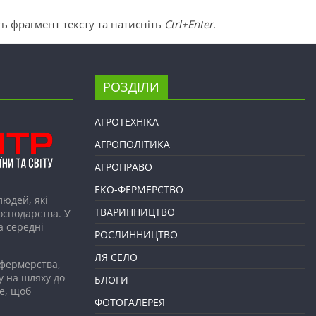
ь фрагмент тексту та натисніть
Ctrl+Enter
.
РОЗДІЛИ
АГРОТЕХНІКА
АГРОПОЛІТИКА
АГРОПРАВО
ЕКО-ФЕРМЕРСТВО
людей, які
ТВАРИННИЦТВО
господарства. У
а середні
РОСЛИННИЦТВО
ЛЯ СЕЛО
 фермерства,
у на шляху до
БЛОГИ
е, щоб
ФОТОГАЛЕРЕЯ