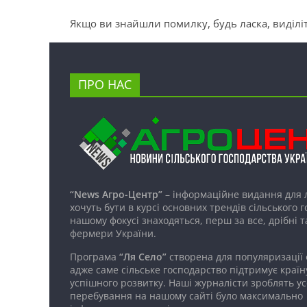
Якщо ви знайшли помилку, будь ласка, виділіт
ПРО НАС
“News Агро-Центр”
– інформаційне видання для 
хочуть бути в курсі основних трендів сільського 
нашому фокусі знаходяться, перш за все, дрібні т
фермери України.
Програма
“Ля Село”
створена для популяризації
адже саме сільське господарство підтримує країн
успішного розвитку. Наші журналісти зроблять ус
перебування на нашому сайті було максимально