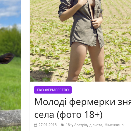
ЕКО-ФЕРМЕРСТВО
Молоді фермерки зн
села (фото 18+)
,
,
,
27.01.2018
18+
Австрія
дівчата
Німеччина