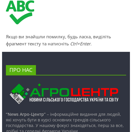
Якщо ви знайшли помилку, будь ласка, виділіть
фрагмент тексту та натисніть
Ctrl+Enter
.
ПРО НАС
“News Агро-Центр”
– інформаційне видання для людей,
які хочуть бути в курсі основних трендів сільського
господарства. У нашому фокусі знаходяться, перш за все,
дрібні та середні фермери України.