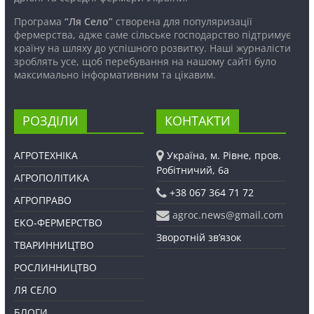
Програма
“Ля Село”
створена для популяризації
фермерства, адже саме сільське господарство підтримує
країну на шляху до успішного розвитку. Наші журналісти
зроблять усе, щоб перебування на нашому сайті було
максимально інформативним та цікавим.
РОЗДІЛИ
КОНТАКТИ
АГРОТЕХНІКА
Україна, м. Рівне, пров.
Робітничий, 6а
АГРОПОЛІТИКА
+38 067 364 71 72
АГРОПРАВО
agroc.news@gmail.com
ЕКО-ФЕРМЕРСТВО
Зворотній зв’язок
ТВАРИННИЦТВО
РОСЛИННИЦТВО
ЛЯ СЕЛО
БЛОГИ