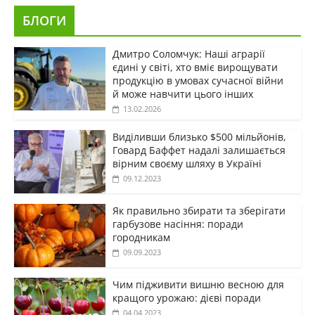
БЛОГИ
Дмитро Соломчук: Наші аграрії
єдині у світі, хто вміє вирощувати
продукцію в умовах сучасної війни
й може навчити цього інших
13.02.2026
Виділивши близько $500 мільйонів,
Говард Баффет надалі залишається
вірним своєму шляху в Україні
09.12.2023
Як правильно збирати та зберігати
гарбузове насіння: поради
городникам
09.09.2023
Чим підживити вишню весною для
кращого урожаю: дієві поради
04.04.2023