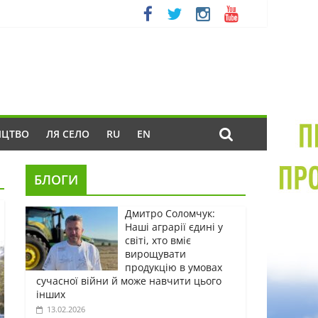
ИЦТВО
ЛЯ СЕЛО
RU
EN
БЛОГИ
Дмитро Соломчук:
Наші аграрії єдині у
світі, хто вміє
вирощувати
продукцію в умовах
сучасної війни й може навчити цього
інших
13.02.2026