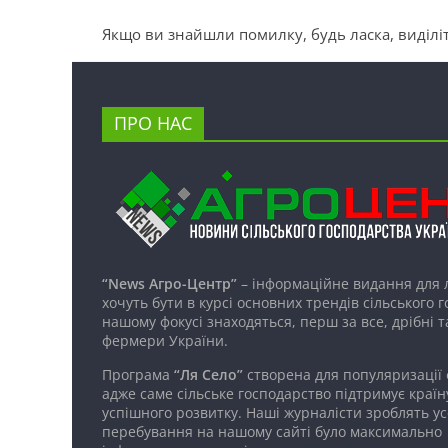
Якщо ви знайшли помилку, будь ласка, виділіт
ПРО НАС
“News Агро-Центр”
– інформаційне видання для 
хочуть бути в курсі основних трендів сільського 
нашому фокусі знаходяться, перш за все, дрібні т
фермери України.
Програма
“Ля Село”
створена для популяризації
адже саме сільське господарство підтримує країн
успішного розвитку. Наші журналісти зроблять ус
перебування на нашому сайті було максимально