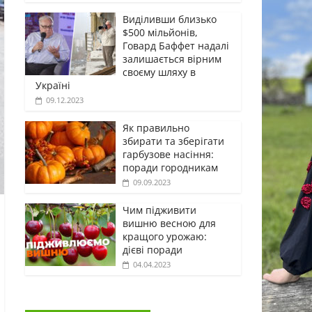
Виділивши близько
$500 мільйонів,
Говард Баффет надалі
залишається вірним
своєму шляху в
Україні
09.12.2023
Як правильно
збирати та зберігати
гарбузове насіння:
поради городникам
09.09.2023
Чим підживити
вишню весною для
кращого урожаю:
дієві поради
04.04.2023