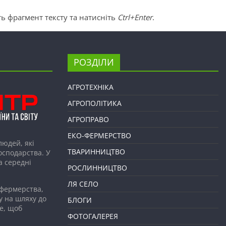
ь фрагмент тексту та натисніть
Ctrl+Enter
.
РОЗДІЛИ
АГРОТЕХНІКА
АГРОПОЛІТИКА
АГРОПРАВО
ЕКО-ФЕРМЕРСТВО
людей, які
ТВАРИННИЦТВО
господарства. У
а середні
РОСЛИННИЦТВО
ЛЯ СЕЛО
 фермерства,
у на шляху до
БЛОГИ
е, щоб
ФОТОГАЛЕРЕЯ