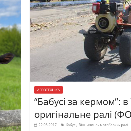
АГРОТЕХНІКА
“Бабусі за кермом”: в
оригінальне ралі (Ф
,
,
,
22.08.2017
бабусі
Вінничина
мотоблоки
ралі