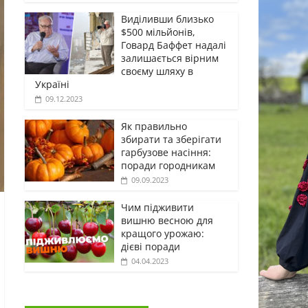
Виділивши близько
$500 мільйонів,
Говард Баффет надалі
залишається вірним
своєму шляху в
Україні
09.12.2023
Як правильно
збирати та зберігати
гарбузове насіння:
поради городникам
09.09.2023
Чим підживити
вишню весною для
кращого урожаю:
дієві поради
04.04.2023