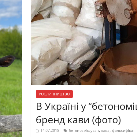
РОСЛИННИЦТВО
В Україні у “бетоном
бренд кави (фото)
,
,
14.07.2018
бетонозмішувач
кава
фальсифікат