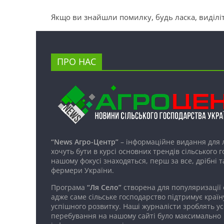
Якщо ви знайшли помилку, будь ласка, виділіт
ПРО НАС
“News Агро-Центр”
– інформаційне видання для 
хочуть бути в курсі основних трендів сільського 
нашому фокусі знаходяться, перш за все, дрібні т
фермери України.
Програма
“Ля Село”
створена для популяризації
адже саме сільське господарство підтримує країн
успішного розвитку. Наші журналісти зроблять ус
перебування на нашому сайті було максимально