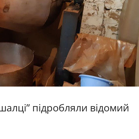
ішалці” підробляли відомий