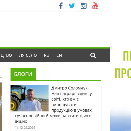
ИЦТВО
ЛЯ СЕЛО
RU
EN
БЛОГИ
Дмитро Соломчук:
Наші аграрії єдині у
світі, хто вміє
вирощувати
продукцію в умовах
сучасної війни й може навчити цього
інших
13.02.2026