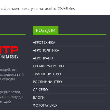
ь фрагмент тексту та натисніть
Ctrl+Enter
.
РОЗДІЛИ
АГРОТЕХНІКА
АГРОПОЛІТИКА
АГРОПРАВО
ЕКО-ФЕРМЕРСТВО
людей, які
ТВАРИННИЦТВО
господарства. У
а середні
РОСЛИННИЦТВО
ЛЯ СЕЛО
 фермерства,
у на шляху до
БЛОГИ
е, щоб
ФОТОГАЛЕРЕЯ