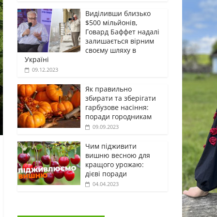
Виділивши близько
$500 мільйонів,
Говард Баффет надалі
залишається вірним
своєму шляху в
Україні
09.12.2023
Як правильно
збирати та зберігати
гарбузове насіння:
поради городникам
09.09.2023
Чим підживити
вишню весною для
кращого урожаю:
дієві поради
04.04.2023