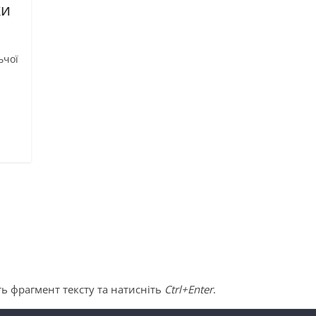
ки
ьчої
ь фрагмент тексту та натисніть
Ctrl+Enter
.