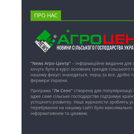
ПРО НАС
“News Агро-Центр”
– інформаційне видання для 
хочуть бути в курсі основних трендів сільського 
нашому фокусі знаходяться, перш за все, дрібні т
фермери України.
Програма
“Ля Село”
створена для популяризації
адже саме сільське господарство підтримує країн
успішного розвитку. Наші журналісти зроблять ус
перебування на нашому сайті було максимально
інформативним та цікавим.