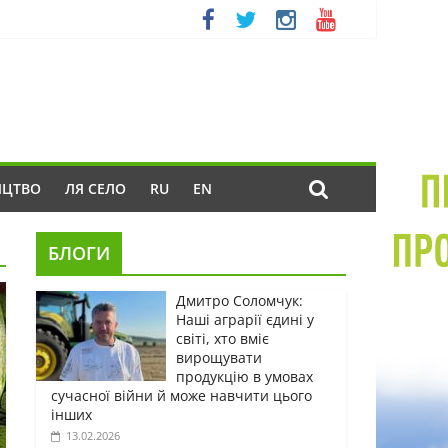
ИЦТВО
ЛЯ СЕЛО
RU
EN
БЛОГИ
Дмитро Соломчук:
Наші аграрії єдині у
світі, хто вміє
вирощувати
продукцію в умовах
сучасної війни й може навчити цього
інших
13.02.2026