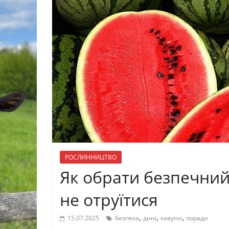
РОСЛИННИЦТВО
Як обрати безпечний
не отруїтися
,
,
,
15.07.2025
безпека
дині
кавуни
поради