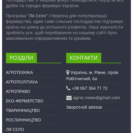
дрібні та середні фермери України.
Програма
“Ля Село”
створена для популяризації
фермерства, адже саме сільське господарство підтримує
країну на шляху до успішного розвитку. Наші журналісти
зроблять усе, щоб перебування на нашому сайті було
максимально інформативним та цікавим.
РОЗДІЛИ
КОНТАКТИ
АГРОТЕХНІКА
Україна, м. Рівне, пров.
Робітничий, 6а
АГРОПОЛІТИКА
+38 067 364 71 72
АГРОПРАВО
agroc.news@gmail.com
ЕКО-ФЕРМЕРСТВО
Зворотній зв’язок
ТВАРИННИЦТВО
РОСЛИННИЦТВО
ЛЯ СЕЛО