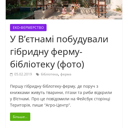
ЕКО-ФЕРМЕРСТВО
У В’єтнамі побудували
гібридну ферму-
бібліотеку (фото)
,
05.02.2019
бібліотека
ферма
Першу гібридну біблотеку-ферму, де поруч з
книжками живуть тварини, птахи та риби відкрили
у В’єтнамі. Про це повідомили на Фейсбук сторінці
Територія, пише “Агро-Центр”.
Більше...