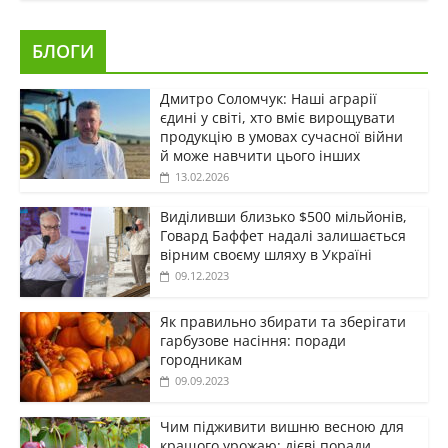
БЛОГИ
Дмитро Соломчук: Наші аграрії
єдині у світі, хто вміє вирощувати
продукцію в умовах сучасної війни
й може навчити цього інших
13.02.2026
Виділивши близько $500 мільйонів,
Говард Баффет надалі залишається
вірним своєму шляху в Україні
09.12.2023
Як правильно збирати та зберігати
гарбузове насіння: поради
городникам
09.09.2023
Чим підживити вишню весною для
кращого урожаю: дієві поради