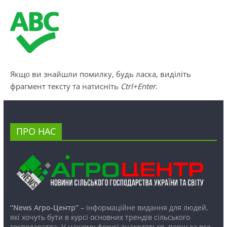
Якщо ви знайшли помилку, будь ласка, виділіть
фрагмент тексту та натисніть
Ctrl+Enter
.
ПРО НАС
“News Агро-Центр”
– інформаційне видання для людей,
які хочуть бути в курсі основних трендів сільського
господарства. У нашому фокусі знаходяться, перш за все,