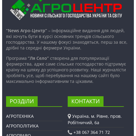
“News Агро-Центр”
– інформаційне видання для людей,
які хочуть бути в курсі основних трендів сільського
господарства. У нашому фокусі знаходяться, перш за все,
дрібні та середні фермери України.
Програма
“Ля Село”
створена для популяризації
фермерства, адже саме сільське господарство підтримує
країну на шляху до успішного розвитку. Наші журналісти
зроблять усе, щоб перебування на нашому сайті було
максимально інформативним та цікавим.
РОЗДІЛИ
КОНТАКТИ
АГРОТЕХНІКА
Україна, м. Рівне, пров.
Робітничий, 6а
АГРОПОЛІТИКА
+38 067 364 71 72
АГРОПРАВО