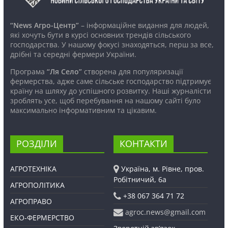
“News Агро-Центр”
– інформаційне видання для людей,
які хочуть бути в курсі основних трендів сільського
господарства. У нашому фокусі знаходяться, перш за все,
дрібні та середні фермери України.
Програма
“Ля Село”
створена для популяризації
фермерства, адже саме сільське господарство підтримує
країну на шляху до успішного розвитку. Наші журналісти
зроблять усе, щоб перебування на нашому сайті було
максимально інформативним та цікавим.
РОЗДІЛИ
КОНТАКТИ
АГРОТЕХНІКА
Україна, м. Рівне, пров.
Робітничий, 6а
АГРОПОЛІТИКА
+38 067 364 71 72
АГРОПРАВО
agroc.news@gmail.com
ЕКО-ФЕРМЕРСТВО