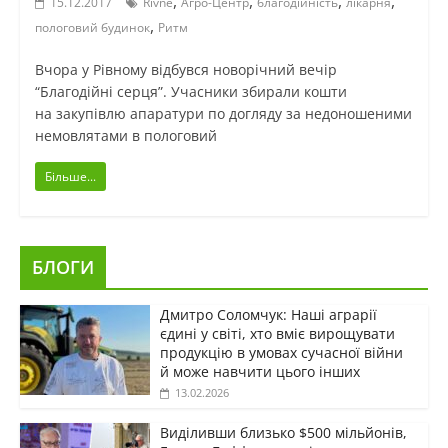
,
,
,
,
15.12.2017
Rivne
Агро-Центр
благодійність
лікарня
,
пологовий будинок
Ритм
Вчора у Рівному відбувся новорічний вечір
“Благодійні серця”. Учасники збирали кошти
на закупівлю апаратури по догляду за недоношеними
немовлятами в пологовий
Більше...
БЛОГИ
Дмитро Соломчук: Наші аграрії
єдині у світі, хто вміє вирощувати
продукцію в умовах сучасної війни
й може навчити цього інших
13.02.2026
Виділивши близько $500 мільйонів,