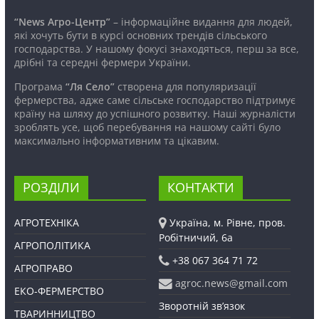
“News Агро-Центр”
– інформаційне видання для людей,
які хочуть бути в курсі основних трендів сільського
господарства. У нашому фокусі знаходяться, перш за все,
дрібні та середні фермери України.
Програма
“Ля Село”
створена для популяризації
фермерства, адже саме сільське господарство підтримує
країну на шляху до успішного розвитку. Наші журналісти
зроблять усе, щоб перебування на нашому сайті було
максимально інформативним та цікавим.
РОЗДІЛИ
КОНТАКТИ
АГРОТЕХНІКА
Україна, м. Рівне, пров.
Робітничий, 6а
АГРОПОЛІТИКА
+38 067 364 71 72
АГРОПРАВО
agroc.news@gmail.com
ЕКО-ФЕРМЕРСТВО
Зворотній зв’язок
ТВАРИННИЦТВО