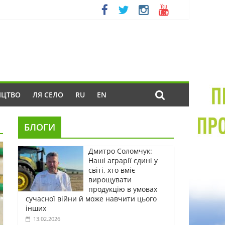
ИЦТВО
ЛЯ СЕЛО
RU
EN
БЛОГИ
Дмитро Соломчук:
Наші аграрії єдині у
світі, хто вміє
вирощувати
продукцію в умовах
сучасної війни й може навчити цього
інших
13.02.2026