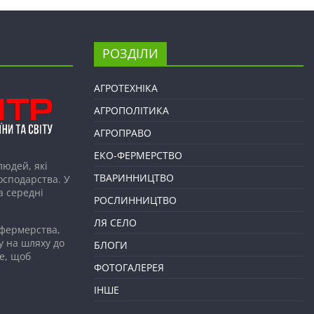
РОЗДІЛИ
АГРОТЕХНІКА
АГРОПОЛІТИКА
АГРОПРАВО
ЕКО-ФЕРМЕРСТВО
людей, які
ТВАРИННИЦТВО
господарства. У
а середні
РОСЛИННИЦТВО
ЛЯ СЕЛО
 фермерства,
у на шляху до
БЛОГИ
е, щоб
ФОТОГАЛЕРЕЯ
ІНШЕ