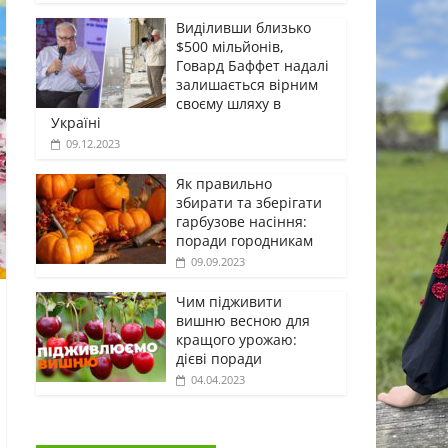
Виділивши близько
$500 мільйонів,
Говард Баффет надалі
залишається вірним
своєму шляху в
Україні
09.12.2023
Як правильно
збирати та зберігати
гарбузове насіння:
поради городникам
09.09.2023
Чим підживити
вишню весною для
кращого урожаю:
дієві поради
04.04.2023