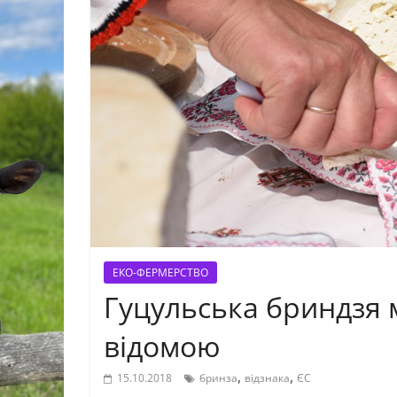
ЕКО-ФЕРМЕРСТВО
Гуцульська бриндзя 
відомою
,
,
15.10.2018
бринза
відзнака
ЄС