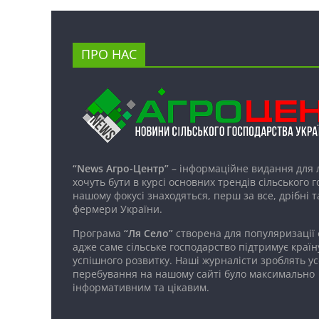
ПРО НАС
“News Агро-Центр”
– інформаційне видання для 
хочуть бути в курсі основних трендів сільського 
нашому фокусі знаходяться, перш за все, дрібні т
фермери України.
Програма
“Ля Село”
створена для популяризації
адже саме сільське господарство підтримує країн
успішного розвитку. Наші журналісти зроблять ус
перебування на нашому сайті було максимально
інформативним та цікавим.