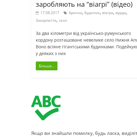
заробляють на “віагрі” (відео)
,
,
,
,
17.08.2017
бринза
будинки
віагра
вурда
,
Закарпаття
село
За два кілометри від українсько-румунського
кордону розташоване невелике село Нижня Ап
Воно всіяне гігантськими будинками. Подейкую
у деяких з них
Більше...
Якщо ви знайшли помилку, будь ласка, виділіт