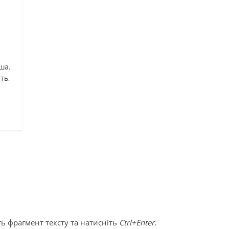
ша.
ть,
ь фрагмент тексту та натисніть
Ctrl+Enter
.