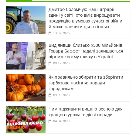
Дмитро Соломчук: Наші аграрії
єдині у світі, хто вміє вирощувати
продукцію в умовах сучасної війни
й може навчити цього інших
13.02.2026
Виділивши близько $500 мільйонів,
Говард Баффет надалі залишається
вірним своєму шляху в Україні
09.12.2023
Як правильно збирати та зберігати
гарбузове насіння: поради
городникам
09.09.2023
Чим підживити вишню весною для
кращого урожаю: дієві поради
04.04.2023