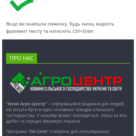
Якщо ви знайшли помилку, будь ласка, виділіть
фрагмент тексту та натисніть
Ctrl+Enter
.
ПРО НАС
“News Агро-Центр”
– інформаційне видання для людей,
які хочуть бути в курсі основних трендів сільського
господарства. У нашому фокусі знаходяться, перш за все,
дрібні та середні фермери України.
Програма
“Ля Село”
створена для популяризації