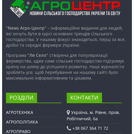
“News Агро-Центр”
– інформаційне видання для людей,
які хочуть бути в курсі основних трендів сільського
господарства. У нашому фокусі знаходяться, перш за все,
дрібні та середні фермери України.
Програма
“Ля Село”
створена для популяризації
фермерства, адже саме сільське господарство підтримує
країну на шляху до успішного розвитку. Наші журналісти
зроблять усе, щоб перебування на нашому сайті було
максимально інформативним та цікавим.
РОЗДІЛИ
КОНТАКТИ
АГРОТЕХНІКА
Україна, м. Рівне, пров.
Робітничий, 6а
АГРОПОЛІТИКА
+38 067 364 71 72
АГРОПРАВО