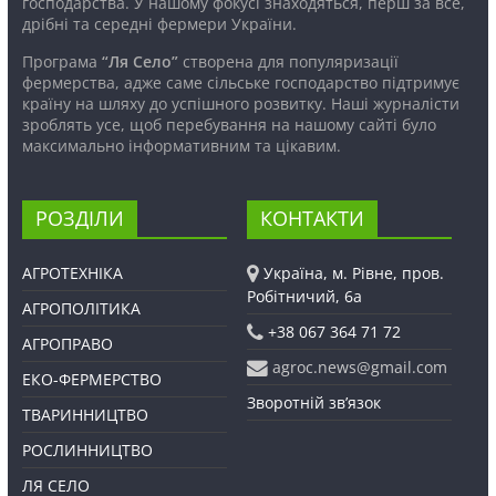
господарства. У нашому фокусі знаходяться, перш за все,
дрібні та середні фермери України.
Програма
“Ля Село”
створена для популяризації
фермерства, адже саме сільське господарство підтримує
країну на шляху до успішного розвитку. Наші журналісти
зроблять усе, щоб перебування на нашому сайті було
максимально інформативним та цікавим.
РОЗДІЛИ
КОНТАКТИ
АГРОТЕХНІКА
Україна, м. Рівне, пров.
Робітничий, 6а
АГРОПОЛІТИКА
+38 067 364 71 72
АГРОПРАВО
agroc.news@gmail.com
ЕКО-ФЕРМЕРСТВО
Зворотній зв’язок
ТВАРИННИЦТВО
РОСЛИННИЦТВО
ЛЯ СЕЛО