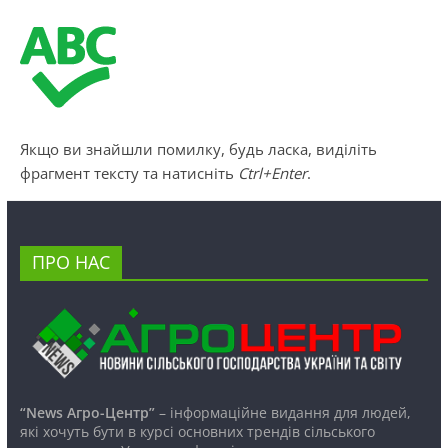
Якщо ви знайшли помилку, будь ласка, виділіть
фрагмент тексту та натисніть
Ctrl+Enter
.
ПРО НАС
“News Агро-Центр”
– інформаційне видання для людей,
які хочуть бути в курсі основних трендів сільського