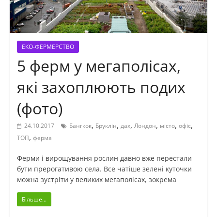
ЕКО-ФЕРМЕРСТВО
5 ферм у мегаполісах,
які захоплюють подих
(фото)
,
,
,
,
,
,
24.10.2017
Бангкок
Бруклін
дах
Лондон
місто
офіс
,
ТОП
ферма
Ферми і вирощування рослин давно вже перестали
бути прерогативою села. Все чатіше зелені куточки
можна зустріти у великих мегаполісах, зокрема
Більше...