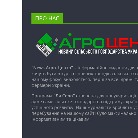
ПРО НАС
“News Агро-Центр”
– інформаційне видання для 
хочуть бути в курсі основних трендів сільського 
нашому фокусі знаходяться, перш за все, дрібні т
фермери України.
Програма
“Ля Село”
створена для популяризації
адже саме сільське господарство підтримує країн
успішного розвитку. Наші журналісти зроблять ус
перебування на нашому сайті було максимально
інформативним та цікавим.