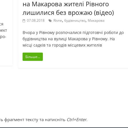
на Макарова жителі Рівного
лишилися без врожаю (відео)
,
,
07.08.2018
Rivne
будівництво
Макарова
ся
оект
Вчора у Рівному розпочалися підготовчі роботи до
ро-
будівництва на вулиці Макарова у Рівному. На
місці садків та городів місцевих жителів
Більше...
ь фрагмент тексту та натисніть
Ctrl+Enter
.