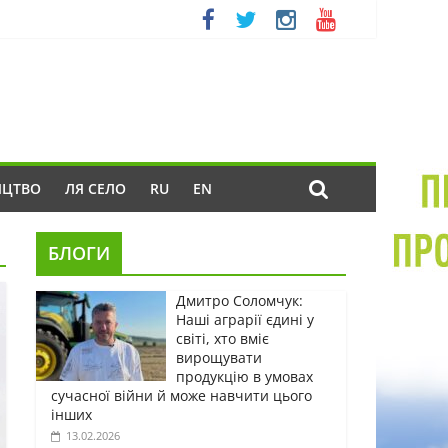
ИЦТВО
ЛЯ СЕЛО
RU
EN
БЛОГИ
Дмитро Соломчук:
Наші аграрії єдині у
світі, хто вміє
вирощувати
продукцію в умовах
сучасної війни й може навчити цього
інших
13.02.2026