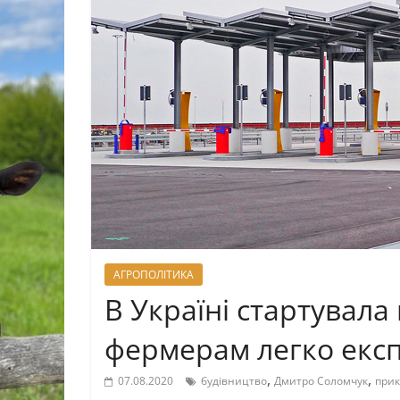
АГРОПОЛІТИКА
В Україні стартувал
фермерам легко експ
,
,
07.08.2020
будівництво
Дмитро Соломчук
прик