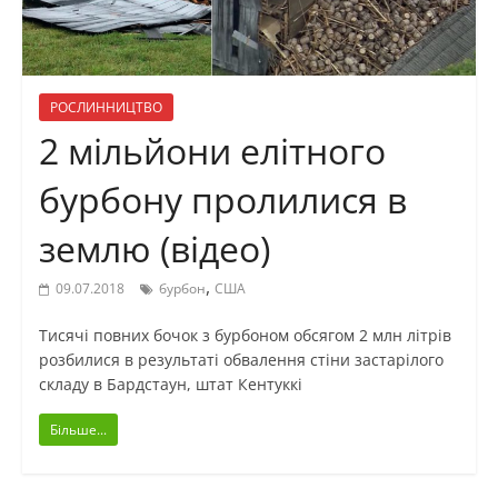
РОСЛИННИЦТВО
2 мільйони елітного
бурбону пролилися в
землю (відео)
,
09.07.2018
бурбон
США
Тисячі повних бочок з бурбоном обсягом 2 млн літрів
розбилися в результаті обвалення стіни застарілого
складу в Бардстаун, штат Кентуккі
Більше...