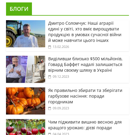
БЛОГИ
Дмитро Соломчук: Наші аграрії
єдині у світі, хто вміє вирощувати
продукцію в умовах сучасної війни
й може навчити цього інших
13.02.2026
Виділивши близько $500 мільйонів,
Говард Баффет надалі залишається
вірним своєму шляху в Україні
09.12.2023
Як правильно збирати та зберігати
гарбузове насіння: поради
городникам
09.09.2023
Чим підживити вишню весною для
кращого урожаю: дієві поради
04.04.2023