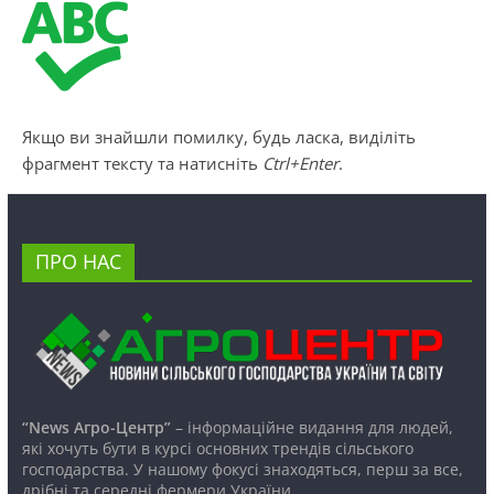
Якщо ви знайшли помилку, будь ласка, виділіть
фрагмент тексту та натисніть
Ctrl+Enter
.
ПРО НАС
“News Агро-Центр”
– інформаційне видання для людей,
які хочуть бути в курсі основних трендів сільського
господарства. У нашому фокусі знаходяться, перш за все,
дрібні та середні фермери України.