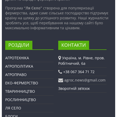
Програма
“Ля Село”
створена для популяризації
фермерства, адже саме сільське господарство підтримує
країну на шляху до успішного розвитку. Наші журналісти
зроблять усе, щоб перебування на нашому сайті було
максимально інформативним та цікавим.
РОЗДІЛИ
КОНТАКТИ
АГРОТЕХНІКА
Україна, м. Рівне, пров.
Робітничий, 6а
АГРОПОЛІТИКА
+38 067 364 71 72
АГРОПРАВО
agroc.news@gmail.com
ЕКО-ФЕРМЕРСТВО
Зворотній зв’язок
ТВАРИННИЦТВО
РОСЛИННИЦТВО
ЛЯ СЕЛО
БЛОГИ