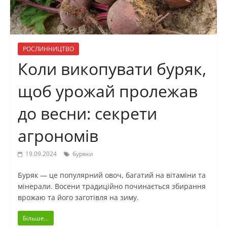
РОСЛИННИЦТВО
Коли викопувати буряк,
щоб урожай пролежав
до весни: секрети
агрономів
19.09.2024
буряки
Буряк — це популярний овоч, багатий на вітаміни та
мінерали. Восени традиційно починається збирання
врожаю та його заготівля на зиму.
Більше...