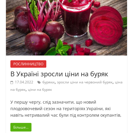
РОСЛИННИЦТВО
В Україні зросли ціни на буряк
,
,
17.04.2022
буряки
зросли ціни на червоний буряк
ціна
,
на буряк
ціни на буряк
У першу чергу, слід зазначити, що новий
плодоовочевий сезон на територіях України, які
навіть нетривалий час були під контролем окупантів,
Більше...