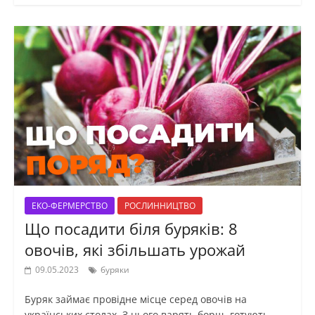
ЕКО-ФЕРМЕРСТВО
РОСЛИННИЦТВО
Що посадити біля буряків: 8
овочів, які збільшать урожай
09.05.2023
буряки
Буряк займає провідне місце серед овочів на
українських столах. З нього варять борщ, готують