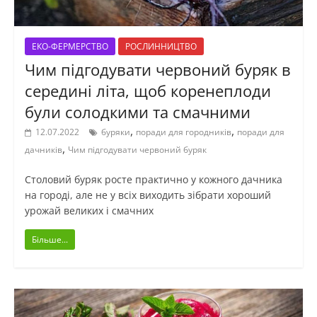
ЕКО-ФЕРМЕРСТВО
РОСЛИННИЦТВО
Чим підгодувати червоний буряк в
середині літа, щоб коренеплоди
були солодкими та смачними
,
,
12.07.2022
буряки
поради для городників
поради для
,
дачників
Чим підгодувати червоний буряк
Столовий буряк росте практично у кожного дачника
на городі, але не у всіх виходить зібрати хороший
урожай великих і смачних
Більше...