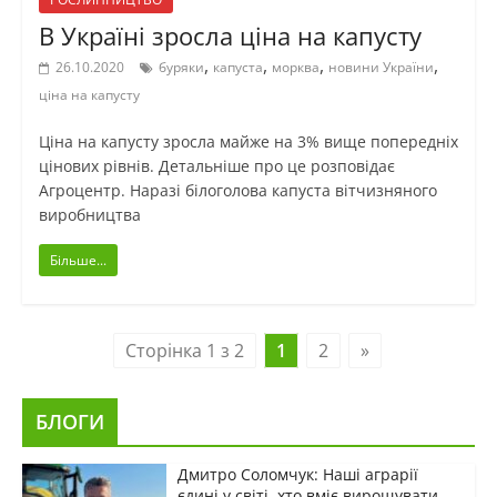
В Україні зросла ціна на капусту
,
,
,
,
26.10.2020
буряки
капуста
морква
новини України
ціна на капусту
Ціна на капусту зросла майже на 3% вище попередніх
цінових рівнів. Детальніше про це розповідає
Агроцентр. Наразі білоголова капуста вітчизняного
виробництва
Більше...
Сторінка 1 з 2
1
2
»
БЛОГИ
Дмитро Соломчук: Наші аграрії
єдині у світі, хто вміє вирощувати