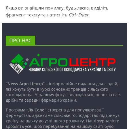
Якщо ви знайшли помилку, будь ласка, виділіть
фрагмент тексту та натисніть
Ctrl+Enter
.
ПРО НАС
“News Агро-Центр”
– інформаційне видання для людей,
які хочуть бути в курсі основних трендів сільського
господарства. У нашому фокусі знаходяться, перш за все,
дрібні та середні фермери України.
Програма
“Ля Село”
створена для популяризації
фермерства, адже саме сільське господарство підтримує
країну на шляху до успішного розвитку. Наші журналісти
зроблять усе, щоб перебування на нашому сайті було