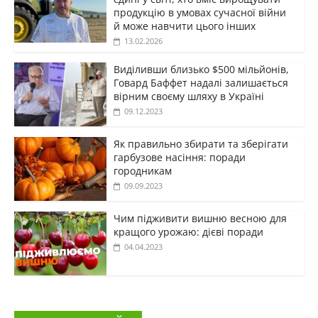
продукцію в умовах сучасної війни
й може навчити цього інших
13.02.2026
Виділивши близько $500 мільйонів,
Говард Баффет надалі залишається
вірним своєму шляху в Україні
09.12.2023
Як правильно збирати та зберігати
гарбузове насіння: поради
городникам
09.09.2023
Чим підживити вишню весною для
кращого урожаю: дієві поради
04.04.2023