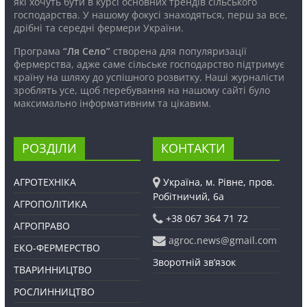
які хочуть бути в курсі основних трендів сільського
господарства. У нашому фокусі знаходяться, перш за все,
дрібні та середні фермери України.
Програма
“Ля Село”
створена для популяризації
фермерства, адже саме сільське господарство підтримує
країну на шляху до успішного розвитку. Наші журналісти
зроблять усе, щоб перебування на нашому сайті було
максимально інформативним та цікавим.
РОЗДІЛИ
КОНТАКТИ
АГРОТЕХНІКА
Україна, м. Рівне, пров.
Робітничий, 6а
АГРОПОЛІТИКА
+38 067 364 71 72
АГРОПРАВО
agroc.news@gmail.com
ЕКО-ФЕРМЕРСТВО
Зворотній зв’язок
ТВАРИННИЦТВО
РОСЛИННИЦТВО