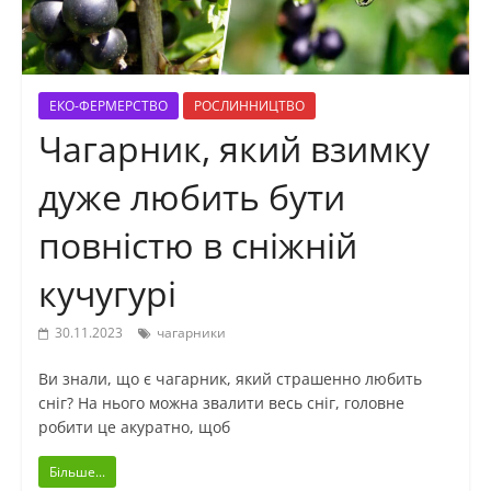
ЕКО-ФЕРМЕРСТВО
РОСЛИННИЦТВО
Чагарник, який взимку
дуже любить бути
повністю в сніжній
кучугурі
30.11.2023
чагарники
Ви знали, що є чагарник, який страшенно любить
сніг? На нього можна звалити весь сніг, головне
робити це акуратно, щоб
Більше...