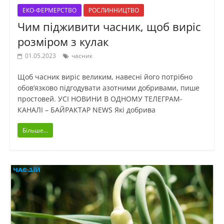
ЕКО-ФЕРМЕРСТВО
РОСЛИННИЦТВО
Чим підживити часник, щоб виріс
розміром з кулак
01.05.2023
часник
Щоб часник виріс великим, навесні його потрібно
обов’язково підгодувати азотними добривами, пише
простовей. УСІ НОВИНИ В ОДНОМУ ТЕЛЕГРАМ-
КАНАЛІ – БАЙРАКТАР NEWS Які добрива
Більше...