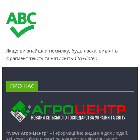
Якщо ви знайшли помилку, будь ласка, виділіть
фрагмент тексту та натисніть
Ctrl+Enter
.
ПРО НАС
“News Агро-Центр”
– інформаційне видання для людей,
які хочуть бути в курсі основних трендів сільського