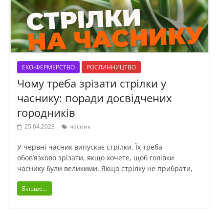
ЕКО-ФЕРМЕРСТВО
РОСЛИННИЦТВО
Чому треба зрізати стрілки у
часнику: поради досвідчених
городників
25.04.2023
часник
У червні часник випускає стрілки. Їх треба
обов’язково зрізати, якщо хочете, щоб голівки
часнику були великими. Якщо стрілку не прибрати,
Більше...