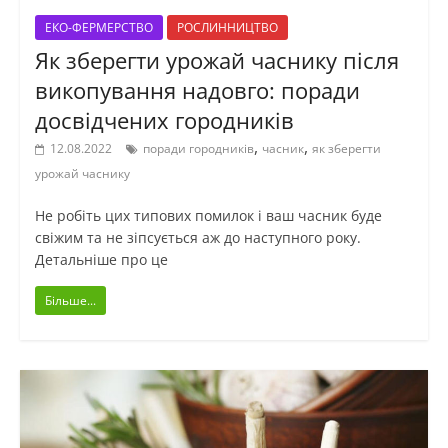
ЕКО-ФЕРМЕРСТВО
РОСЛИННИЦТВО
Як зберегти урожай часнику після
викопування надовго: поради
досвідчених городників
,
,
12.08.2022
поради городників
часник
як зберегти
урожай часнику
Не робіть цих типових помилок і ваш часник буде
свіжим та не зіпсується аж до наступного року.
Детальніше про це
Більше...