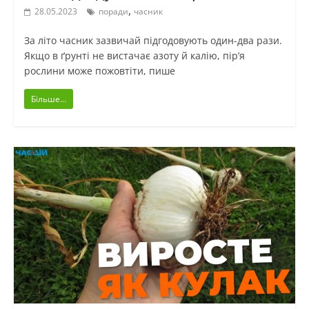
,
28.05.2023
поради
часник
За літо часник зазвичай підгодовують один-два рази.
Якщо в ґрунті не вистачає азоту й калію, пір’я
рослини може пожовтіти, пише
Більше...