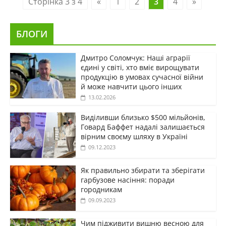
Сторінка 3 з 4
«
1
2
3
4
»
БЛОГИ
Дмитро Соломчук: Наші аграрії
єдині у світі, хто вміє вирощувати
продукцію в умовах сучасної війни
й може навчити цього інших
13.02.2026
Виділивши близько $500 мільйонів,
Говард Баффет надалі залишається
вірним своєму шляху в Україні
09.12.2023
Як правильно збирати та зберігати
гарбузове насіння: поради
городникам
09.09.2023
Чим підживити вишню весною для