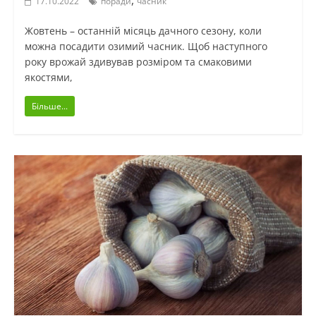
17.10.2022
поради
часник
Жовтень – останній місяць дачного сезону, коли
можна посадити озимий часник. Щоб наступного
року врожай здивував розміром та смаковими
якостями,
Більше...