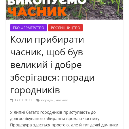
ЕКО-ФЕРМЕРСТВО
РОСЛИННИЦТВО
Коли прибирати
часник, щоб був
великий і добре
зберігався: поради
городників
,
17.07.2023
поради
часник
У липні багато городників приступають до
довгоочікуваного збирання врожаю часнику.
Процедура здається простою, але й тут деякі дачники