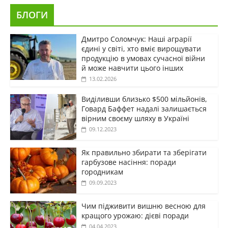
БЛОГИ
Дмитро Соломчук: Наші аграрії
єдині у світі, хто вміє вирощувати
продукцію в умовах сучасної війни
й може навчити цього інших
13.02.2026
Виділивши близько $500 мільйонів,
Говард Баффет надалі залишається
вірним своєму шляху в Україні
09.12.2023
Як правильно збирати та зберігати
гарбузове насіння: поради
городникам
09.09.2023
Чим підживити вишню весною для
кращого урожаю: дієві поради
04.04.2023