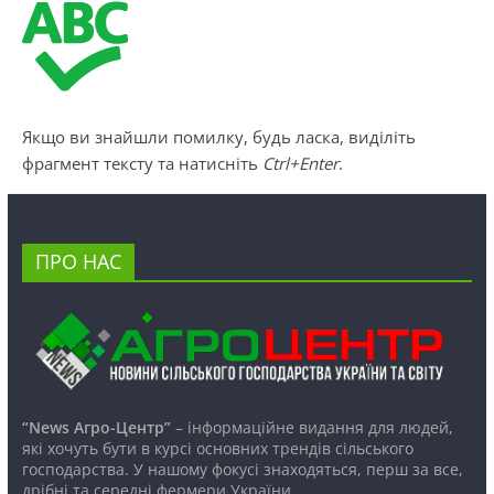
Якщо ви знайшли помилку, будь ласка, виділіть
фрагмент тексту та натисніть
Ctrl+Enter
.
ПРО НАС
“News Агро-Центр”
– інформаційне видання для людей,
які хочуть бути в курсі основних трендів сільського
господарства. У нашому фокусі знаходяться, перш за все,
дрібні та середні фермери України.