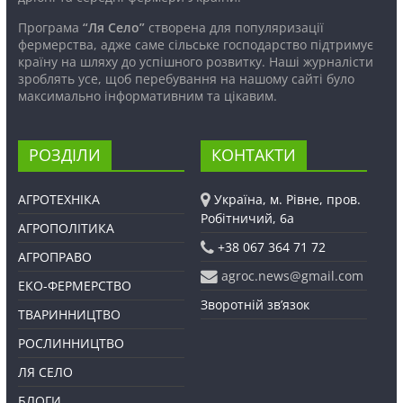
Програма
“Ля Село”
створена для популяризації
фермерства, адже саме сільське господарство підтримує
країну на шляху до успішного розвитку. Наші журналісти
зроблять усе, щоб перебування на нашому сайті було
максимально інформативним та цікавим.
РОЗДІЛИ
КОНТАКТИ
АГРОТЕХНІКА
Україна, м. Рівне, пров.
Робітничий, 6а
АГРОПОЛІТИКА
+38 067 364 71 72
АГРОПРАВО
agroc.news@gmail.com
ЕКО-ФЕРМЕРСТВО
Зворотній зв’язок
ТВАРИННИЦТВО
РОСЛИННИЦТВО
ЛЯ СЕЛО
БЛОГИ