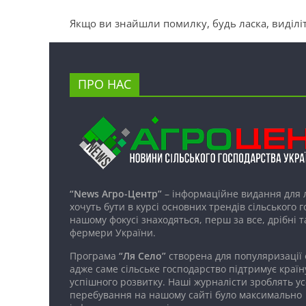
Якщо ви знайшли помилку, будь ласка, виділіт
ПРО НАС
“News Агро-Центр”
– інформаційне видання для 
хочуть бути в курсі основних трендів сільського 
нашому фокусі знаходяться, перш за все, дрібні т
фермери України.
Програма
“Ля Село”
створена для популяризації
адже саме сільське господарство підтримує країн
успішного розвитку. Наші журналісти зроблять ус
перебування на нашому сайті було максимально