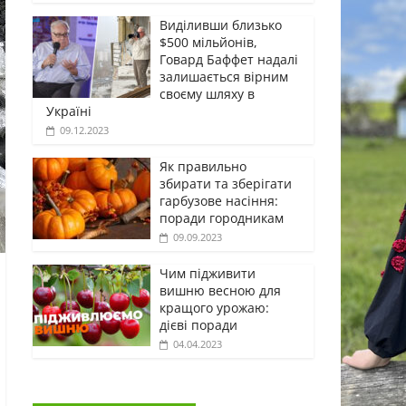
Виділивши близько
$500 мільйонів,
Говард Баффет надалі
залишається вірним
своєму шляху в
Україні
09.12.2023
Як правильно
збирати та зберігати
гарбузове насіння:
поради городникам
09.09.2023
Чим підживити
вишню весною для
кращого урожаю:
дієві поради
04.04.2023