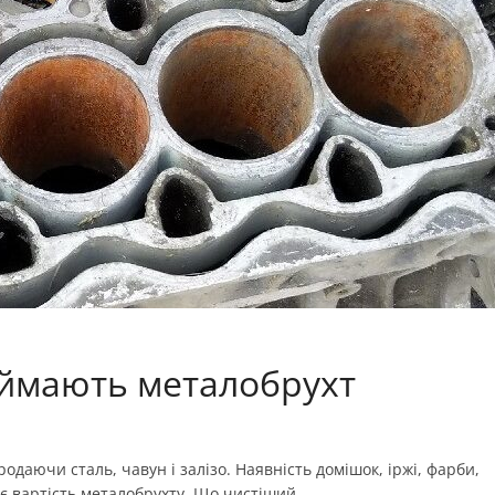
иймають металобрухт
родаючи сталь, чавун і залізо. Наявність домішок, іржі, фарби,
ує вартість металобрухту. Що чистіший