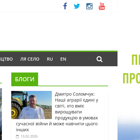
ИЦТВО
ЛЯ СЕЛО
RU
EN
БЛОГИ
Дмитро Соломчук:
Наші аграрії єдині у
світі, хто вміє
вирощувати
продукцію в умовах
сучасної війни й може навчити цього
інших
13.02.2026