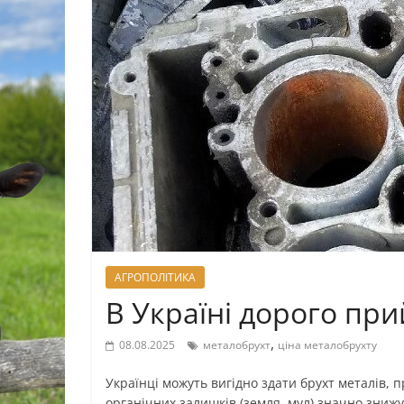
АГРОПОЛІТИКА
В Україні дорого пр
,
08.08.2025
металобрухт
ціна металобрухту
Українці можуть вигідно здати брухт металів, п
органічних залишків (земля, мул) значно зниж