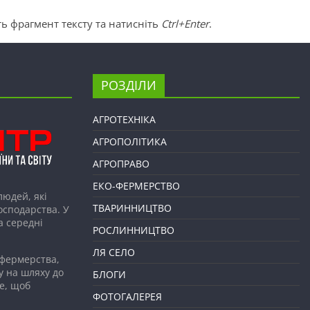
ь фрагмент тексту та натисніть
Ctrl+Enter
.
РОЗДІЛИ
АГРОТЕХНІКА
АГРОПОЛІТИКА
АГРОПРАВО
ЕКО-ФЕРМЕРСТВО
людей, які
ТВАРИННИЦТВО
господарства. У
а середні
РОСЛИННИЦТВО
ЛЯ СЕЛО
 фермерства,
у на шляху до
БЛОГИ
е, щоб
ФОТОГАЛЕРЕЯ