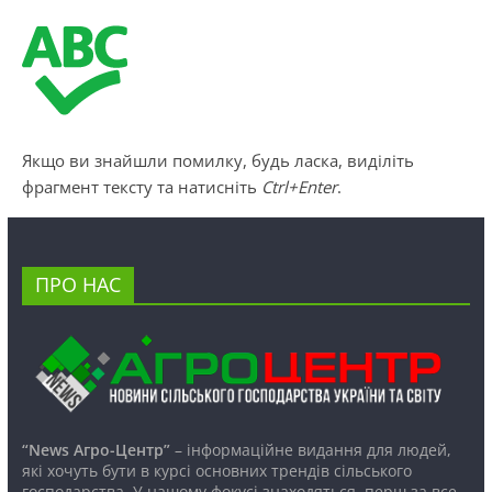
Якщо ви знайшли помилку, будь ласка, виділіть
фрагмент тексту та натисніть
Ctrl+Enter
.
ПРО НАС
“News Агро-Центр”
– інформаційне видання для людей,
які хочуть бути в курсі основних трендів сільського
господарства. У нашому фокусі знаходяться, перш за все,