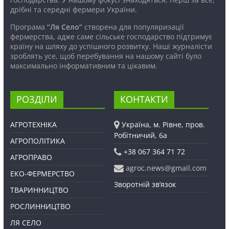
дрібні та середні фермери України.
Програма
“Ля Село”
створена для популяризації
фермерства, адже саме сільське господарство підтримує
країну на шляху до успішного розвитку. Наші журналісти
зроблять усе, щоб перебування на нашому сайті було
максимально інформативним та цікавим.
РОЗДІЛИ
КОНТАКТИ
АГРОТЕХНІКА
Україна, м. Рівне, пров.
Робітничий, 6а
АГРОПОЛІТИКА
+38 067 364 71 72
АГРОПРАВО
agroc.news@gmail.com
ЕКО-ФЕРМЕРСТВО
Зворотній зв’язок
ТВАРИННИЦТВО
РОСЛИННИЦТВО
ЛЯ СЕЛО