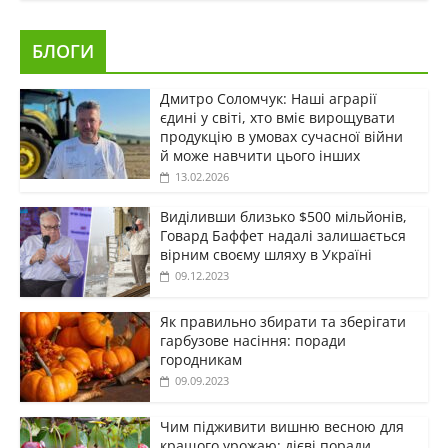
БЛОГИ
Дмитро Соломчук: Наші аграрії
єдині у світі, хто вміє вирощувати
продукцію в умовах сучасної війни
й може навчити цього інших
13.02.2026
Виділивши близько $500 мільйонів,
Говард Баффет надалі залишається
вірним своєму шляху в Україні
09.12.2023
Як правильно збирати та зберігати
гарбузове насіння: поради
городникам
09.09.2023
Чим підживити вишню весною для
кращого урожаю: дієві поради