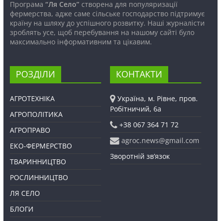
Програма
“Ля Село”
створена для популяризації
фермерства, адже саме сільське господарство підтримує
країну на шляху до успішного розвитку. Наші журналісти
зроблять усе, щоб перебування на нашому сайті було
максимально інформативним та цікавим.
РОЗДІЛИ
КОНТАКТИ
АГРОТЕХНІКА
Україна, м. Рівне, пров.
Робітничий, 6а
АГРОПОЛІТИКА
+38 067 364 71 72
АГРОПРАВО
agroc.news@gmail.com
ЕКО-ФЕРМЕРСТВО
Зворотній зв’язок
ТВАРИННИЦТВО
РОСЛИННИЦТВО
ЛЯ СЕЛО
БЛОГИ