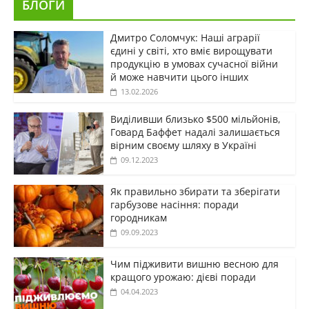
БЛОГИ
Дмитро Соломчук: Наші аграрії
єдині у світі, хто вміє вирощувати
продукцію в умовах сучасної війни
й може навчити цього інших
13.02.2026
Виділивши близько $500 мільйонів,
Говард Баффет надалі залишається
вірним своєму шляху в Україні
09.12.2023
Як правильно збирати та зберігати
гарбузове насіння: поради
городникам
09.09.2023
Чим підживити вишню весною для
кращого урожаю: дієві поради
04.04.2023