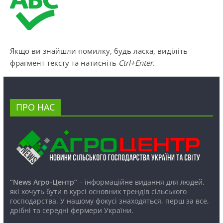
Якщо ви знайшли помилку, будь ласка, виділіть
фрагмент тексту та натисніть
Ctrl+Enter
.
ПРО НАС
“News Агро-Центр”
– інформаційне видання для людей,
які хочуть бути в курсі основних трендів сільського
господарства. У нашому фокусі знаходяться, перш за все,
дрібні та середні фермери України.