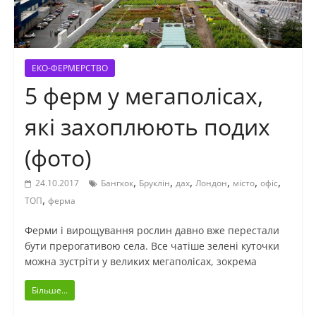
ЕКО-ФЕРМЕРСТВО
5 ферм у мегаполісах,
які захоплюють подих
(фото)
,
,
,
,
,
,
24.10.2017
Бангкок
Бруклін
дах
Лондон
місто
офіс
,
ТОП
ферма
Ферми і вирощування рослин давно вже перестали
бути прерогативою села. Все чатіше зелені куточки
можна зустріти у великих мегаполісах, зокрема
Більше...