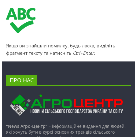
Якщо ви знайшли помилку, будь ласка, виділіть
фрагмент тексту та натисніть
Ctrl+Enter
.
ПРО НАС
“News Агро-Центр”
– інформаційне видання для людей,
які хочуть бути в курсі основних трендів сільського