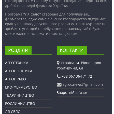
господарства. У нашому фокусі знаходяться, перш за все,
дрібні та середні фермери України.
Програма
“Ля Село”
створена для популяризації
фермерства, адже саме сільське господарство підтримує
країну на шляху до успішного розвитку. Наші журналісти
зроблять усе, щоб перебування на нашому сайті було
максимально інформативним та цікавим.
РОЗДІЛИ
КОНТАКТИ
АГРОТЕХНІКА
Україна, м. Рівне, пров.
Робітничий, 6а
АГРОПОЛІТИКА
+38 067 364 71 72
АГРОПРАВО
agroc.news@gmail.com
ЕКО-ФЕРМЕРСТВО
Зворотній зв’язок
ТВАРИННИЦТВО
РОСЛИННИЦТВО
ЛЯ СЕЛО