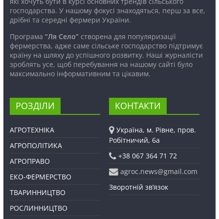
які хочуть бути в курсі основних трендів сільського
господарства. У нашому фокусі знаходяться, перш за все,
дрібні та середні фермери України.
Програма
“Ля Село”
створена для популяризації
фермерства, адже саме сільське господарство підтримує
країну на шляху до успішного розвитку. Наші журналісти
зроблять усе, щоб перебування на нашому сайті було
максимально інформативним та цікавим.
РОЗДІЛИ
КОНТАКТИ
АГРОТЕХНІКА
Україна, м. Рівне, пров.
Робітничий, 6а
АГРОПОЛІТИКА
+38 067 364 71 72
АГРОПРАВО
agroc.news@gmail.com
ЕКО-ФЕРМЕРСТВО
Зворотній зв’язок
ТВАРИННИЦТВО
РОСЛИННИЦТВО