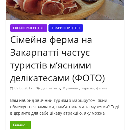
ЕКО-ФЕРМЕРСТВО
ТВАРИННИЦТВО
Сімейна ферма на
Закарпатті частує
туристів м’ясними
делікатесами (ФОТО)
,
,
,
09.08.2017
делікатеси
Мукачево
туризм
ферма
Вам набрид звичний туризм з маршрутом, який
обмежується замками, пам’ятниками та музеями? Тоді
відкрийте для себе цікаву атракцію, яку можна
Більше...