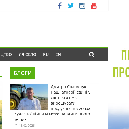
ИЦТВО
ЛЯ СЕЛО
RU
EN
БЛОГИ
Дмитро Соломчук:
Наші аграрії єдині у
світі, хто вміє
вирощувати
продукцію в умовах
сучасної війни й може навчити цього
інших
13.02.2026