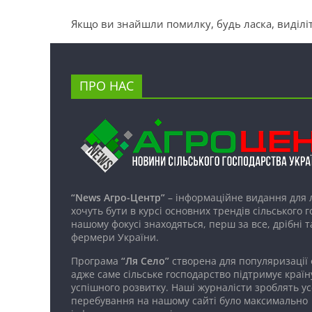
Якщо ви знайшли помилку, будь ласка, виділіт
ПРО НАС
“News Агро-Центр”
– інформаційне видання для 
хочуть бути в курсі основних трендів сільського 
нашому фокусі знаходяться, перш за все, дрібні т
фермери України.
Програма
“Ля Село”
створена для популяризації
адже саме сільське господарство підтримує країн
успішного розвитку. Наші журналісти зроблять ус
перебування на нашому сайті було максимально