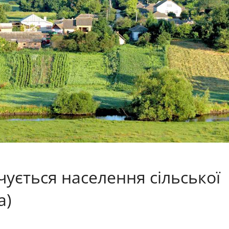
очується населення сільської
а)