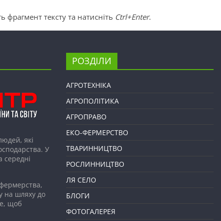
ь фрагмент тексту та натисніть
Ctrl+Enter
.
РОЗДІЛИ
АГРОТЕХНІКА
АГРОПОЛІТИКА
АГРОПРАВО
ЕКО-ФЕРМЕРСТВО
людей, які
ТВАРИННИЦТВО
господарства. У
а середні
РОСЛИННИЦТВО
ЛЯ СЕЛО
 фермерства,
у на шляху до
БЛОГИ
е, щоб
ФОТОГАЛЕРЕЯ