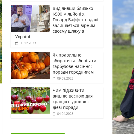
Виділивши близько
$500 мільйонів,
Говард Баффет надалі
залишається вірним
своєму шляху в
Україні
09.12.2023
Як правильно
збирати та зберігати
гарбузове насіння:
поради городникам
09.09.2023
Чим підживити
вишню весною для
кращого урожаю:
дієві поради
04.04.2023