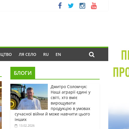
ИЦТВО
ЛЯ СЕЛО
RU
EN
БЛОГИ
Дмитро Соломчук:
Наші аграрії єдині у
світі, хто вміє
вирощувати
продукцію в умовах
сучасної війни й може навчити цього
інших
13.02.2026