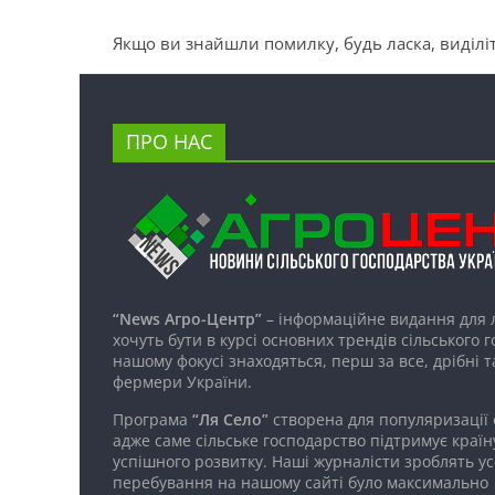
Якщо ви знайшли помилку, будь ласка, виділіт
ПРО НАС
“News Агро-Центр”
– інформаційне видання для 
хочуть бути в курсі основних трендів сільського 
нашому фокусі знаходяться, перш за все, дрібні т
фермери України.
Програма
“Ля Село”
створена для популяризації
адже саме сільське господарство підтримує країн
успішного розвитку. Наші журналісти зроблять ус
перебування на нашому сайті було максимально