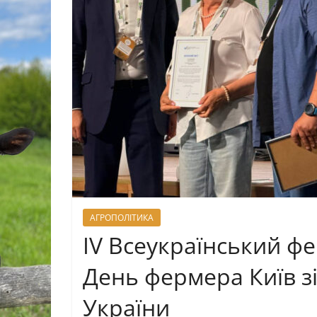
АГРОПОЛІТИКА
IV Всеукраїнський ф
День фермера Київ з
України