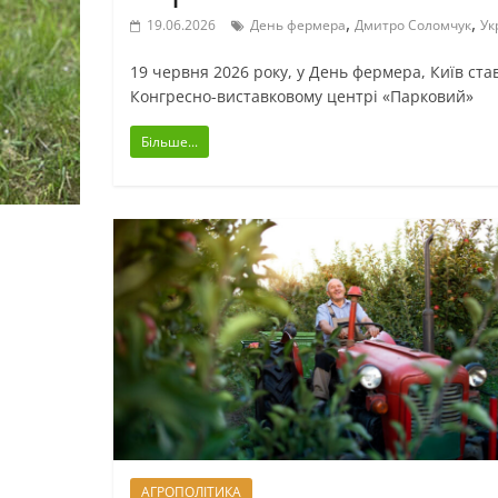
,
,
19.06.2026
День фермера
Дмитро Соломчук
Ук
19 червня 2026 року, у День фермера, Київ ста
Конгресно-виставковому центрі «Парковий»
Більше...
АГРОПОЛІТИКА