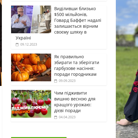
Виділивши близько
$500 мільйонів,
Говард Баффет надалі
залишається вірним
своєму шляху в
Україні
09.12.2023
Як правильно
збирати та зберігати
гарбузове насіння:
поради городникам
09.09.2023
Чим підживити
вишню весною для
кращого урожаю:
дієві поради
04.04.2023