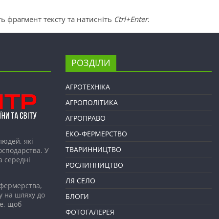
ь фрагмент тексту та натисніть
Ctrl+Enter
.
РОЗДІЛИ
АГРОТЕХНІКА
АГРОПОЛІТИКА
АГРОПРАВО
ЕКО-ФЕРМЕРСТВО
людей, які
ТВАРИННИЦТВО
господарства. У
а середні
РОСЛИННИЦТВО
ЛЯ СЕЛО
 фермерства,
у на шляху до
БЛОГИ
е, щоб
ФОТОГАЛЕРЕЯ