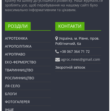
країну на шляху до успішного розвитку. Наші журналісти
зроблять усе, щоб перебування на нашому сайті було
максимально інформативним та цікавим.
РОЗДІЛИ
КОНТАКТИ
АГРОТЕХНІКА
Україна, м. Рівне, пров.
Робітничий, 6а
АГРОПОЛІТИКА
+38 067 364 71 72
АГРОПРАВО
agroc.news@gmail.com
ЕКО-ФЕРМЕРСТВО
Зворотній зв’язок
ТВАРИННИЦТВО
РОСЛИННИЦТВО
ЛЯ СЕЛО
БЛОГИ
ФОТОГАЛЕРЕЯ
ІНШЕ