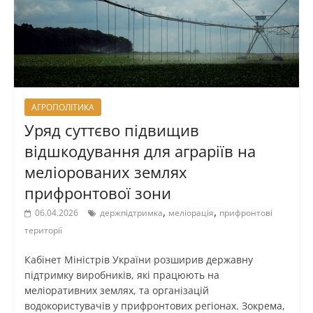
АГРОПОЛІТИКА
Уряд суттєво підвищив
відшкодування для аграріїв на
меліорованих землях
прифронтової зони
,
,
06.04.2026
держпідтримка
меліорація
прифронтові
території
Кабінет Міністрів України розширив державну
підтримку виробників, які працюють на
меліоративних землях, та організацій
водокористувачів у прифронтових регіонах. Зокрема,