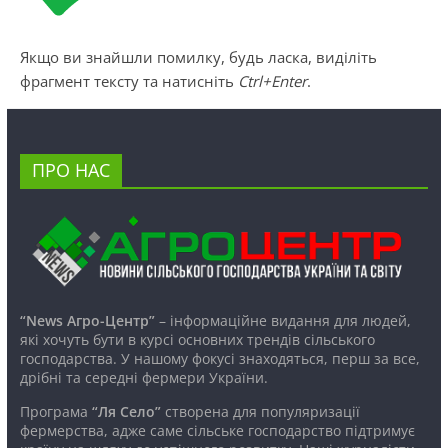
Якщо ви знайшли помилку, будь ласка, виділіть
фрагмент тексту та натисніть
Ctrl+Enter
.
ПРО НАС
“News Агро-Центр”
– інформаційне видання для людей,
які хочуть бути в курсі основних трендів сільського
господарства. У нашому фокусі знаходяться, перш за все,
дрібні та середні фермери України.
Програма
“Ля Село”
створена для популяризації
фермерства, адже саме сільське господарство підтримує