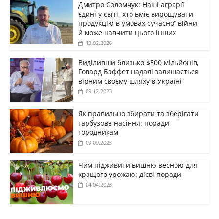
Дмитро Соломчук: Наші аграрії
єдині у світі, хто вміє вирощувати
продукцію в умовах сучасної війни
й може навчити цього інших
13.02.2026
Виділивши близько $500 мільйонів,
Говард Баффет надалі залишається
вірним своєму шляху в Україні
09.12.2023
Як правильно збирати та зберігати
гарбузове насіння: поради
городникам
09.09.2023
Чим підживити вишню весною для
кращого урожаю: дієві поради
04.04.2023