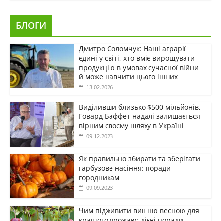
БЛОГИ
Дмитро Соломчук: Наші аграрії
єдині у світі, хто вміє вирощувати
продукцію в умовах сучасної війни
й може навчити цього інших
13.02.2026
Виділивши близько $500 мільйонів,
Говард Баффет надалі залишається
вірним своєму шляху в Україні
09.12.2023
Як правильно збирати та зберігати
гарбузове насіння: поради
городникам
09.09.2023
Чим підживити вишню весною для
кращого урожаю: дієві поради