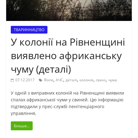
ТВАРИННИЦТВО
У колонії на Рівненщині
виявлено африканську
чуму (деталі)
,
,
,
,
,
07.12.2017
Rivne
АЧС
деталі
колонія
свині
чума
У одній з виправних колоній на Рівненщині виявили
спалах африканської чуми у свиней. Цю інформацію
підтвердили у прес-службі пенітенціарного
управління,
Більше...