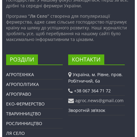
дрібні та середні фермери України.
Програма
“Ля Село”
створена для популяризації
фермерства, адже саме сільське господарство підтримує
країну на шляху до успішного розвитку. Наші журналісти
зроблять усе, щоб перебування на нашому сайті було
максимально інформативним та цікавим.
РОЗДІЛИ
КОНТАКТИ
АГРОТЕХНІКА
Україна, м. Рівне, пров.
Робітничий, 6а
АГРОПОЛІТИКА
+38 067 364 71 72
АГРОПРАВО
agroc.news@gmail.com
ЕКО-ФЕРМЕРСТВО
Зворотній зв’язок
ТВАРИННИЦТВО
РОСЛИННИЦТВО
ЛЯ СЕЛО