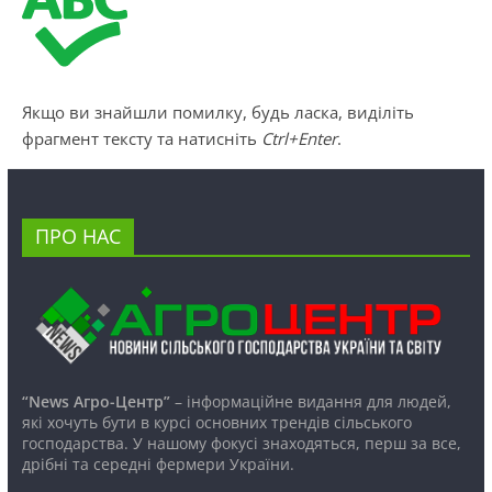
Якщо ви знайшли помилку, будь ласка, виділіть
фрагмент тексту та натисніть
Ctrl+Enter
.
ПРО НАС
“News Агро-Центр”
– інформаційне видання для людей,
які хочуть бути в курсі основних трендів сільського
господарства. У нашому фокусі знаходяться, перш за все,
дрібні та середні фермери України.