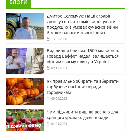
БЛОГИ
Дмитро Соломчук: Наші аграрії
єдині у світі, хто вміє вирощувати
продукцію в умовах сучасної війни
й може навчити цього інших
13.02.2026
Виділивши близько $500 мільйонів,
Говард Баффет надалі залишається
вірним своєму шляху в Україні
09.12.2023
Як правильно збирати та зберігати
гарбузове насіння: поради
городникам
09.09.2023
Чим підживити вишню весною для
кращого урожаю: дієві поради
04.04.2023