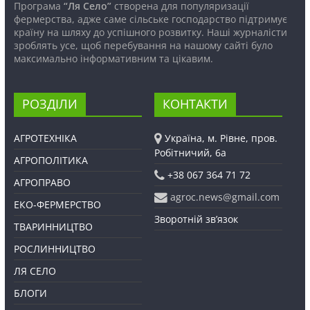
Програма
“Ля Село”
створена для популяризації
фермерства, адже саме сільське господарство підтримує
країну на шляху до успішного розвитку. Наші журналісти
зроблять усе, щоб перебування на нашому сайті було
максимально інформативним та цікавим.
РОЗДІЛИ
КОНТАКТИ
АГРОТЕХНІКА
Україна, м. Рівне, пров.
Робітничий, 6а
АГРОПОЛІТИКА
+38 067 364 71 72
АГРОПРАВО
agroc.news@gmail.com
ЕКО-ФЕРМЕРСТВО
Зворотній зв’язок
ТВАРИННИЦТВО
РОСЛИННИЦТВО
ЛЯ СЕЛО
БЛОГИ