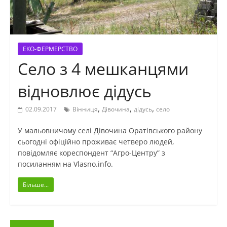
ЕКО-ФЕРМЕРСТВО
Село з 4 мешканцями
відновлює дідусь
,
,
,
02.09.2017
Вінниця
Дівочина
дідусь
село
У мальовничому селі Дівочина Оратівського району
сьогодні офіційно проживає четверо людей,
повідомляє кореспондент “Агро-Центру” з
посиланням на Vlasno.info.
Більше...