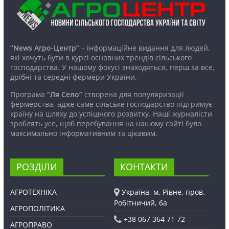
“News Агро-Центр”
– інформаційне видання для людей,
які хочуть бути в курсі основних трендів сільського
господарства. У нашому фокусі знаходяться, перш за все,
дрібні та середні фермери України.
Програма
“Ля Село”
створена для популяризації
фермерства, адже саме сільське господарство підтримує
країну на шляху до успішного розвитку. Наші журналісти
зроблять усе, щоб перебування на нашому сайті було
максимально інформативним та цікавим.
РОЗДІЛИ
КОНТАКТИ
АГРОТЕХНІКА
Україна, м. Рівне, пров.
Робітничий, 6а
АГРОПОЛІТИКА
+38 067 364 71 72
АГРОПРАВО