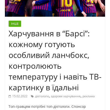
ІНШЕ
Харчування в “Барсі”:
кожному готують
особливий ланчбокс,
контролюють
температуру і навіть ТВ-
картинку в їдальні
,
,
15.02.2022
дієтологи
здорове харчування
реклама
Топ-гравцям потрібні топ-дієтологи. Спонсор