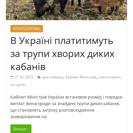
АГРОПОЛІТИКА
В Україні платитимуть
за трупи хворих диких
кабанів
,
,
21.02.2025
дикі кабани
Кабінет Міністрів
платитимуть
за трупи
Кабінет Міністрів України встановив розмір і порядок
виплат винагороди за знайдені трупи диких кабанів,
що становлять загрозу розповсюдження
захворювання на
Більше...