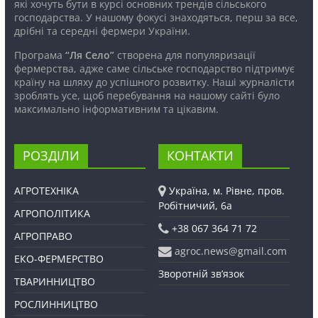
які хочуть бути в курсі основних трендів сільського
господарства. У нашому фокусі знаходяться, перш за все,
дрібні та середні фермери України.
Програма
“Ля Село”
створена для популяризації
фермерства, адже саме сільське господарство підтримує
країну на шляху до успішного розвитку. Наші журналісти
зроблять усе, щоб перебування на нашому сайті було
максимально інформативним та цікавим.
РОЗДІЛИ
КОНТАКТИ
АГРОТЕХНІКА
Україна, м. Рівне, пров.
Робітничий, 6а
АГРОПОЛІТИКА
+38 067 364 71 72
АГРОПРАВО
agroc.news@gmail.com
ЕКО-ФЕРМЕРСТВО
Зворотній зв’язок
ТВАРИННИЦТВО
РОСЛИННИЦТВО