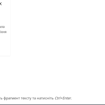
х
ала
 їхня
ь фрагмент тексту та натисніть
Ctrl+Enter
.