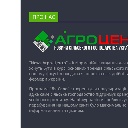
ПРО НАС
“News Агро-Центр”
– інформаційне видання для 
хочуть бути в курсі основних трендів сільського 
нашому фокусі знаходяться, перш за все, дрібні т
фермери України.
Програма
“Ля Село”
створена для популяризації
адже саме сільське господарство підтримує країн
успішного розвитку. Наші журналісти зроблять ус
перебування на нашому сайті було максимально
інформативним та цікавим.