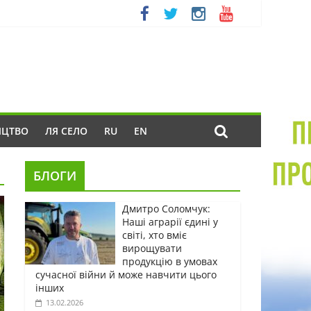
ИЦТВО
ЛЯ СЕЛО
RU
EN
БЛОГИ
Дмитро Соломчук:
Наші аграрії єдині у
світі, хто вміє
вирощувати
продукцію в умовах
сучасної війни й може навчити цього
інших
13.02.2026