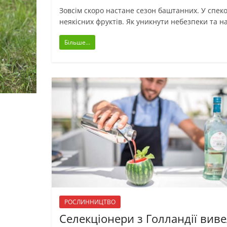
Зовсім скоро настане сезон баштанних. У спеко
неякісних фруктів. Як уникнути небезпеки та 
Більше...
РОСЛИННИЦТВО
Селекціонери з Голландії вив