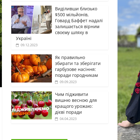
Виділивши близько
$500 мільйонів,
Говард Баффет надалі
залишається вірним
своєму шляху в
Україні
09.12.2023
Як правильно
збирати та зберігати
гарбузове насіння:
поради городникам
09.09.2023
Чим підживити
вишню весною для
кращого урожаю:
дієві поради
04.04.2023