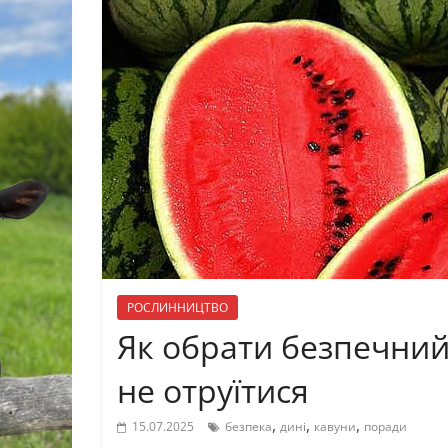
РОСЛИННИЦТВО
Як обрати безпечний
не отруїтися
,
,
,
15.07.2025
безпека
дині
кавуни
поради