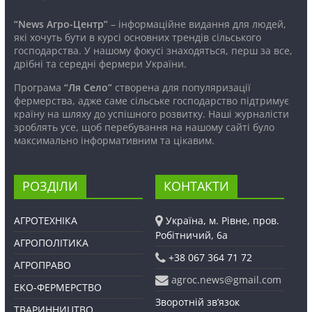
“News Агро-Центр”
– інформаційне видання для людей,
які хочуть бути в курсі основних трендів сільського
господарства. У нашому фокусі знаходяться, перш за все,
дрібні та середні фермери України.
Програма
“Ля Село”
створена для популяризації
фермерства, адже саме сільське господарство підтримує
країну на шляху до успішного розвитку. Наші журналісти
зроблять усе, щоб перебування на нашому сайті було
максимально інформативним та цікавим.
РОЗДІЛИ
КОНТАКТИ
АГРОТЕХНІКА
Україна, м. Рівне, пров.
Робітничий, 6а
АГРОПОЛІТИКА
+38 067 364 71 72
АГРОПРАВО
agroc.news@gmail.com
ЕКО-ФЕРМЕРСТВО
Зворотній зв’язок
ТВАРИННИЦТВО