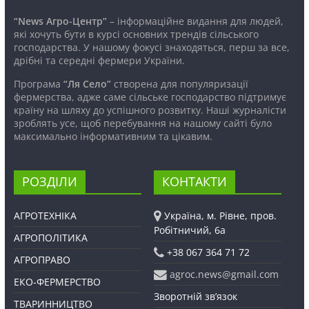
“News Агро-Центр”
– інформаційне видання для людей,
які хочуть бути в курсі основних трендів сільського
господарства. У нашому фокусі знаходяться, перш за все,
дрібні та середні фермери України.
Програма
“Ля Село”
створена для популяризації
фермерства, адже саме сільське господарство підтримує
країну на шляху до успішного розвитку. Наші журналісти
зроблять усе, щоб перебування на нашому сайті було
максимально інформативним та цікавим.
РОЗДІЛИ
КОНТАКТИ
АГРОТЕХНІКА
Україна, м. Рівне, пров.
Робітничий, 6а
АГРОПОЛІТИКА
+38 067 364 71 72
АГРОПРАВО
agroc.news@gmail.com
ЕКО-ФЕРМЕРСТВО
Зворотній зв’язок
ТВАРИННИЦТВО