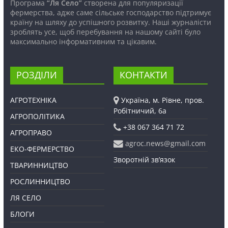
Програма
“Ля Село”
створена для популяризації
фермерства, адже саме сільське господарство підтримує
країну на шляху до успішного розвитку. Наші журналісти
зроблять усе, щоб перебування на нашому сайті було
максимально інформативним та цікавим.
РОЗДІЛИ
КОНТАКТИ
АГРОТЕХНІКА
Україна, м. Рівне, пров.
Робітничий, 6а
АГРОПОЛІТИКА
+38 067 364 71 72
АГРОПРАВО
agroc.news@gmail.com
ЕКО-ФЕРМЕРСТВО
Зворотній зв’язок
ТВАРИННИЦТВО
РОСЛИННИЦТВО
ЛЯ СЕЛО
БЛОГИ