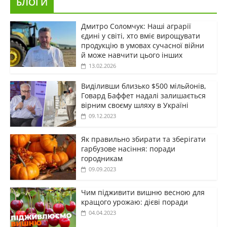
БЛОГИ
Дмитро Соломчук: Наші аграрії
єдині у світі, хто вміє вирощувати
продукцію в умовах сучасної війни
й може навчити цього інших
13.02.2026
Виділивши близько $500 мільйонів,
Говард Баффет надалі залишається
вірним своєму шляху в Україні
09.12.2023
Як правильно збирати та зберігати
гарбузове насіння: поради
городникам
09.09.2023
Чим підживити вишню весною для
кращого урожаю: дієві поради
04.04.2023