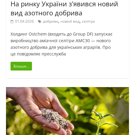
На ринку України з’явився новий
вид азотного добрива
,
,
01.04.2026
добрива
новий вид
селітра
Холдинг Ostchem (входить до Group DF) запускає
виробництво аміачної селітри АМС30 — нового
азотного добрива для українських аграріїв. Про
це повідомляє пресслужба
Більше...