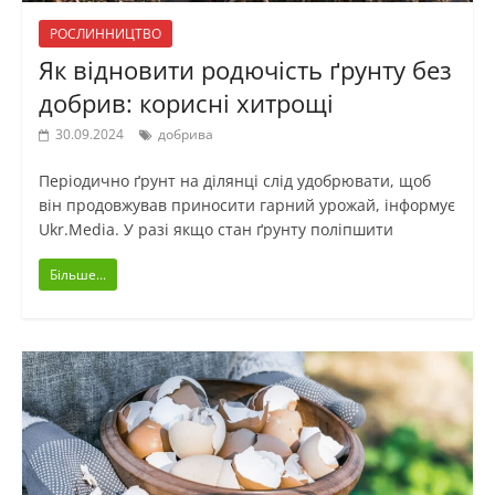
РОСЛИННИЦТВО
Як відновити родючість ґрунту без
добрив: корисні хитрощі
30.09.2024
добрива
Періодично ґрунт на ділянці слід удобрювати, щоб
він продовжував приносити гарний урожай, інформує
Ukr.Media. У разі якщо стан ґрунту поліпшити
Більше...