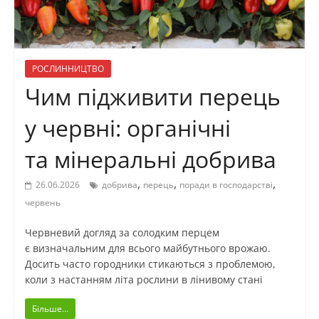
РОСЛИННИЦТВО
Чим підживити перець
у червні: органічні
та мінеральні добрива
,
,
,
26.06.2026
добрива
перець
поради в господарстві
червень
Червневий догляд за солодким перцем
є визначальним для всього майбутнього врожаю.
Досить часто городники стикаються з проблемою,
коли з настанням літа рослини в лінивому стані
Більше...