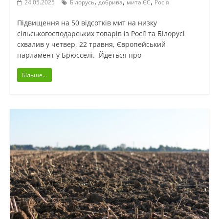
,
,
,
24.05.2025
Білорусь
добрива
мита ЄС
Росія
Підвищення на 50 відсотків мит на низку
сільськогосподарських товарів із Росії та Білорусі
схвалив у четвер, 22 травня, Європейський
парламент у Брюсселі. Йдеться про
Більше...