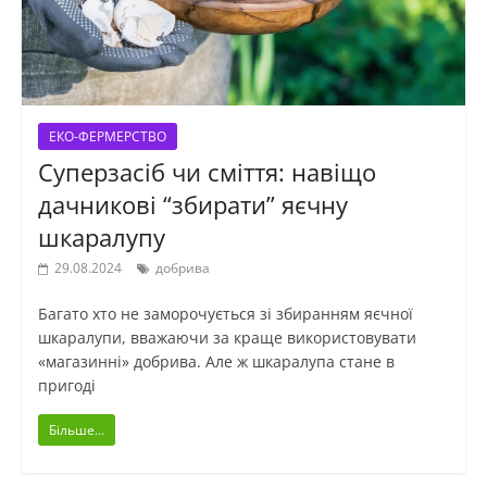
ЕКО-ФЕРМЕРСТВО
Суперзасіб чи сміття: навіщо
дачникові “збирати” яєчну
шкаралупу
29.08.2024
добрива
Багато хто не заморочується зі збиранням яєчної
шкаралупи, вважаючи за краще використовувати
«магазинні» добрива. Але ж шкаралупа стане в
пригоді
Більше...