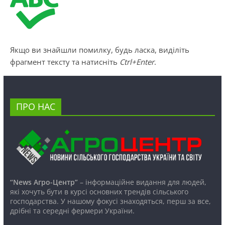
Якщо ви знайшли помилку, будь ласка, виділіть
фрагмент тексту та натисніть
Ctrl+Enter
.
ПРО НАС
“News Агро-Центр”
– інформаційне видання для людей,
які хочуть бути в курсі основних трендів сільського
господарства. У нашому фокусі знаходяться, перш за все,
дрібні та середні фермери України.