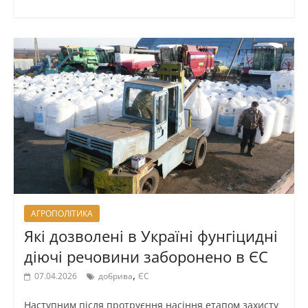
АГРОПОЛІТИКА
Які дозволені в Україні фунгіцидні
діючі речовини заборонено в ЄС
,
07.04.2026
добрива
ЄС
Наступним після протруєння насіння етапом захисту