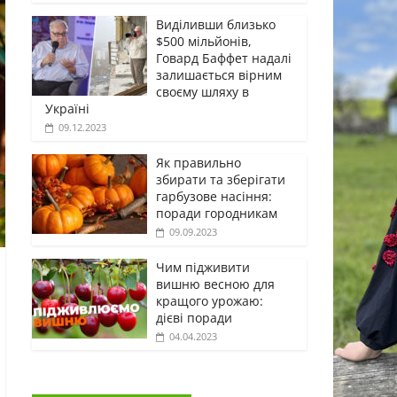
Виділивши близько
$500 мільйонів,
Говард Баффет надалі
залишається вірним
своєму шляху в
Україні
09.12.2023
Як правильно
збирати та зберігати
гарбузове насіння:
поради городникам
09.09.2023
Чим підживити
вишню весною для
кращого урожаю:
дієві поради
04.04.2023