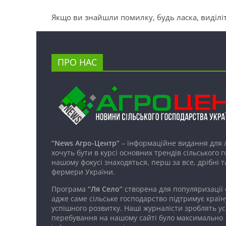
Якщо ви знайшли помилку, будь ласка, виділіт
ПРО НАС
“News Агро-Центр”
– інформаційне видання для 
хочуть бути в курсі основних трендів сільського 
нашому фокусі знаходяться, перш за все, дрібні т
фермери України.
Програма
“Ля Село”
створена для популяризації
адже саме сільське господарство підтримує країн
успішного розвитку. Наші журналісти зроблять ус
перебування на нашому сайті було максимально