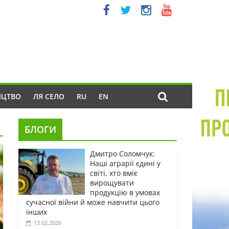
ИЦТВО
ЛЯ СЕЛО
RU
EN
БЛОГИ
Дмитро Соломчук:
Наші аграрії єдині у
світі, хто вміє
вирощувати
продукцію в умовах
сучасної війни й може навчити цього
інших
13.02.2026