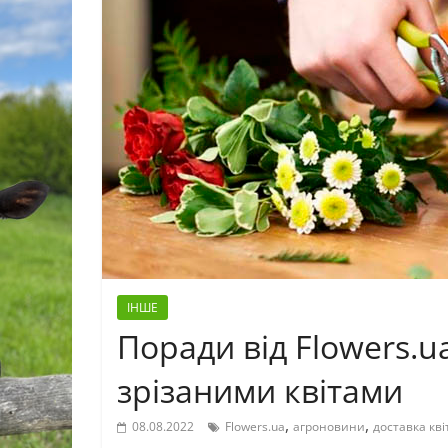
ІНШЕ
Поради від Flowers.u
зрізаними квітами
,
,
08.08.2022
Flowers.ua
агроновини
доставка кві