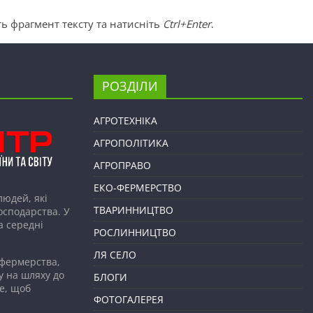
ь фрагмент тексту та натисніть
Ctrl+Enter
.
РОЗДІЛИ
АГРОТЕХНІКА
АГРОПОЛІТИКА
АГРОПРАВО
ЕКО-ФЕРМЕРСТВО
людей, які
ТВАРИННИЦТВО
господарства. У
а середні
РОСЛИННИЦТВО
ЛЯ СЕЛО
 фермерства,
у на шляху до
БЛОГИ
е, щоб
ФОТОГАЛЕРЕЯ