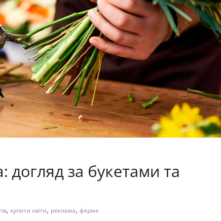
a: догляд за букетами та
,
,
,
тів
купити квіти
реклама
ферма