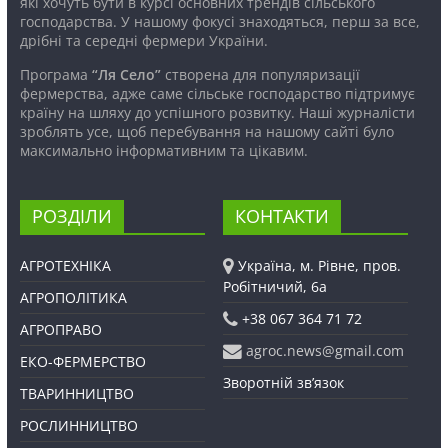
які хочуть бути в курсі основних трендів сільського
господарства. У нашому фокусі знаходяться, перш за все,
дрібні та середні фермери України.
Програма
“Ля Село”
створена для популяризації
фермерства, адже саме сільське господарство підтримує
країну на шляху до успішного розвитку. Наші журналісти
зроблять усе, щоб перебування на нашому сайті було
максимально інформативним та цікавим.
РОЗДІЛИ
КОНТАКТИ
АГРОТЕХНІКА
Україна, м. Рівне, пров.
Робітничий, 6а
АГРОПОЛІТИКА
+38 067 364 71 72
АГРОПРАВО
agroc.news@gmail.com
ЕКО-ФЕРМЕРСТВО
Зворотній зв’язок
ТВАРИННИЦТВО
РОСЛИННИЦТВО