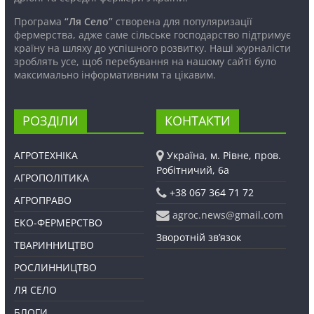
Програма
“Ля Село”
створена для популяризації
фермерства, адже саме сільське господарство підтримує
країну на шляху до успішного розвитку. Наші журналісти
зроблять усе, щоб перебування на нашому сайті було
максимально інформативним та цікавим.
РОЗДІЛИ
КОНТАКТИ
АГРОТЕХНІКА
Україна, м. Рівне, пров.
Робітничий, 6а
АГРОПОЛІТИКА
+38 067 364 71 72
АГРОПРАВО
agroc.news@gmail.com
ЕКО-ФЕРМЕРСТВО
Зворотній зв’язок
ТВАРИННИЦТВО
РОСЛИННИЦТВО
ЛЯ СЕЛО
БЛОГИ