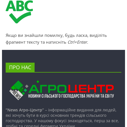
Якщо ви знайшли помилку, будь ласка, виділіть
фрагмент тексту та натисніть
Ctrl+Enter
.
ПРО НАС
“News Агро-Центр”
– інформаційне видання для людей,
які хочуть бути в курсі основних трендів сільського
господарства. У нашому фокусі знаходяться, перш за все,
дрібні та середні фермери України.