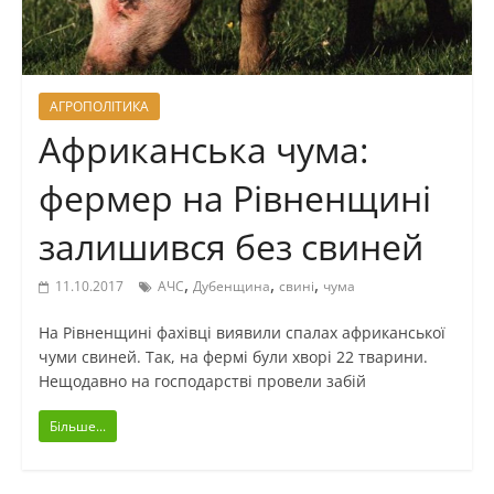
АГРОПОЛІТИКА
Африканська чума:
фермер на Рівненщині
залишився без свиней
,
,
,
11.10.2017
АЧС
Дубенщина
свині
чума
На Рівненщині фахівці виявили спалах африканської
чуми свиней. Так, на фермі були хворі 22 тварини.
Нещодавно на господарстві провели забій
Більше...