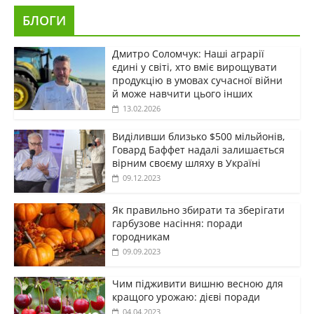
БЛОГИ
Дмитро Соломчук: Наші аграрії
єдині у світі, хто вміє вирощувати
продукцію в умовах сучасної війни
й може навчити цього інших
13.02.2026
Виділивши близько $500 мільйонів,
Говард Баффет надалі залишається
вірним своєму шляху в Україні
09.12.2023
Як правильно збирати та зберігати
гарбузове насіння: поради
городникам
09.09.2023
Чим підживити вишню весною для
кращого урожаю: дієві поради
04.04.2023