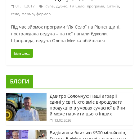
,
,
,
,
,
01.11.2017
Rivne
Дубно
Ля Село
програма
Сатиїв
,
,
село
ферма
фермер
Під час зйомок програми “Ля Село” на Рівненщині,
постраждала ведуча – на неї напали бджоли.
Щоправда, ведуча Олена Мичка обійшлася
Більше...
БЛОГИ
Дмитро Соломчук: Наші аграрії
єдині у світі, хто вміє вирощувати
продукцію в умовах сучасної війни
й може навчити цього інших
13.02.2026
Виділивши близько $500 мільйонів,
Говард Баффет надалі залишається