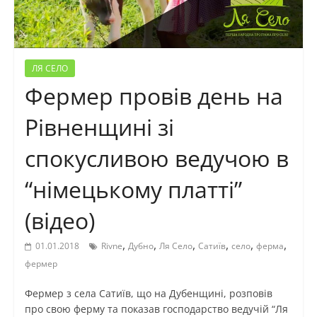
ЛЯ СЕЛО
Фермер провів день на
Рівненщині зі
спокусливою ведучою в
“німецькому платті”
(відео)
,
,
,
,
,
,
01.01.2018
Rivne
Дубно
Ля Село
Сатиїв
село
ферма
фермер
Фермер з села Сатиїв, що на Дубенщині, розповів
про свою ферму та показав господарство ведучій “Ля