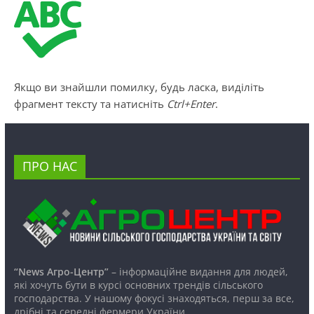
Якщо ви знайшли помилку, будь ласка, виділіть
фрагмент тексту та натисніть
Ctrl+Enter
.
ПРО НАС
“News Агро-Центр”
– інформаційне видання для людей,
які хочуть бути в курсі основних трендів сільського
господарства. У нашому фокусі знаходяться, перш за все,
дрібні та середні фермери України.