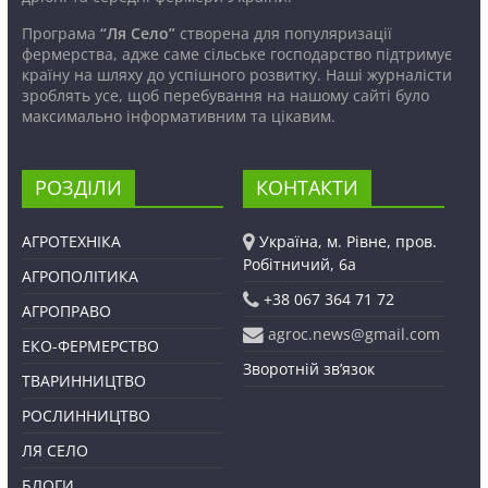
Програма
“Ля Село”
створена для популяризації
фермерства, адже саме сільське господарство підтримує
країну на шляху до успішного розвитку. Наші журналісти
зроблять усе, щоб перебування на нашому сайті було
максимально інформативним та цікавим.
РОЗДІЛИ
КОНТАКТИ
АГРОТЕХНІКА
Україна, м. Рівне, пров.
Робітничий, 6а
АГРОПОЛІТИКА
+38 067 364 71 72
АГРОПРАВО
agroc.news@gmail.com
ЕКО-ФЕРМЕРСТВО
Зворотній зв’язок
ТВАРИННИЦТВО
РОСЛИННИЦТВО
ЛЯ СЕЛО
БЛОГИ