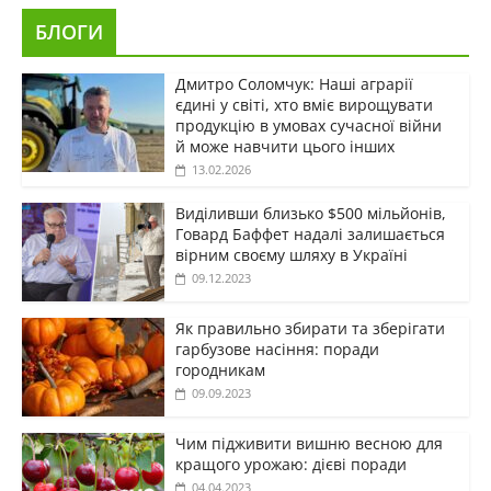
БЛОГИ
Дмитро Соломчук: Наші аграрії
єдині у світі, хто вміє вирощувати
продукцію в умовах сучасної війни
й може навчити цього інших
13.02.2026
Виділивши близько $500 мільйонів,
Говард Баффет надалі залишається
вірним своєму шляху в Україні
09.12.2023
Як правильно збирати та зберігати
гарбузове насіння: поради
городникам
09.09.2023
Чим підживити вишню весною для
кращого урожаю: дієві поради
04.04.2023