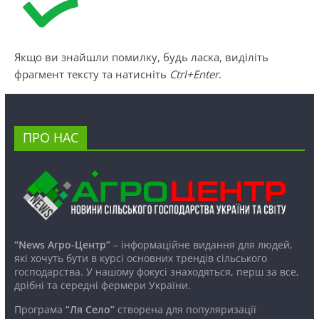
Якщо ви знайшли помилку, будь ласка, виділіть
фрагмент тексту та натисніть
Ctrl+Enter
.
ПРО НАС
“News Агро-Центр”
– інформаційне видання для людей,
які хочуть бути в курсі основних трендів сільського
господарства. У нашому фокусі знаходяться, перш за все,
дрібні та середні фермери України.
Програма
“Ля Село”
створена для популяризації