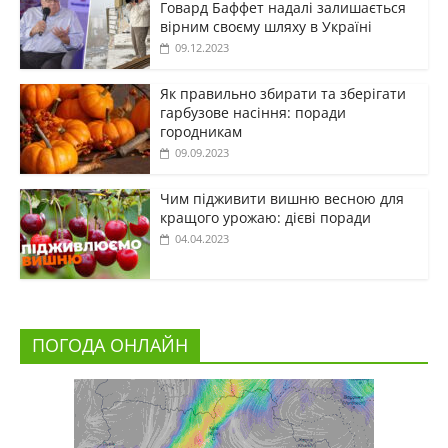
Говард Баффет надалі залишається
вірним своєму шляху в Україні
09.12.2023
Як правильно збирати та зберігати
гарбузове насіння: поради
городникам
09.09.2023
Чим підживити вишню весною для
кращого урожаю: дієві поради
04.04.2023
ПОГОДА ОНЛАЙН