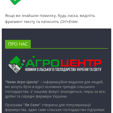
Якщо ви знайшли помилку, будь ласка, виділіть
фрагмент тексту та натисніть
Ctrl+Enter
.
ПРО НАС
“News Агро-Центр”
– інформаційне видання для людей,
які хочуть бути в курсі основних трендів сільського
господарства. У нашому фокусі знаходяться, перш за все,
дрібні та середні фермери України.
Програма
“Ля Село”
створена для популяризації
фермерства, адже саме сільське господарство підтримує