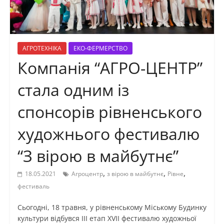
АГРОТЕХНІКА
ЕКО-ФЕРМЕРСТВО
Компанія “АГРО-ЦЕНТР”
стала одним із
спонсорів рівненського
художнього фестивалю
“З вірою в майбутнє”
,
,
,
18.05.2021
Агроцентр
з вірою в майбутнє
Рівне
фестиваль
Сьогодні, 18 травня, у рівненському Міському Будинку
культури відбувся III етап XVII фестивалю художньої