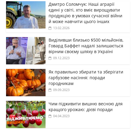
Дмитро Соломчук: Наші аграрії
єдині у світі, хто вміє вирощувати
продукцію в умовах сучасної війни
й може навчити цього інших
13.02.2026
Виділивши близько $500 мільйонів,
Говард Баффет надалі залишається
вірним своєму шляху в Україні
09.12.2023
Як правильно збирати та зберігати
гарбузове насіння: поради
городникам
09.09.2023
Чим підживити вишню весною для
кращого урожаю: дієві поради
04.04.2023