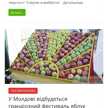
творчості “З вірою в майбутнє”. Детальніше
Більше...
РОСЛИННИЦТВО
У Молдові відбудеться
грандіозний фестиваль яблук