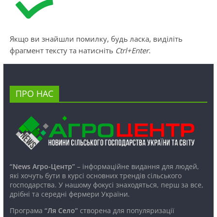
Якщо ви знайшли помилку, будь ласка, виділіть
фрагмент тексту та натисніть
Ctrl+Enter
.
ПРО НАС
“News Агро-Центр”
– інформаційне видання для людей,
які хочуть бути в курсі основних трендів сільського
господарства. У нашому фокусі знаходяться, перш за все,
дрібні та середні фермери України.
Програма
“Ля Село”
створена для популяризації