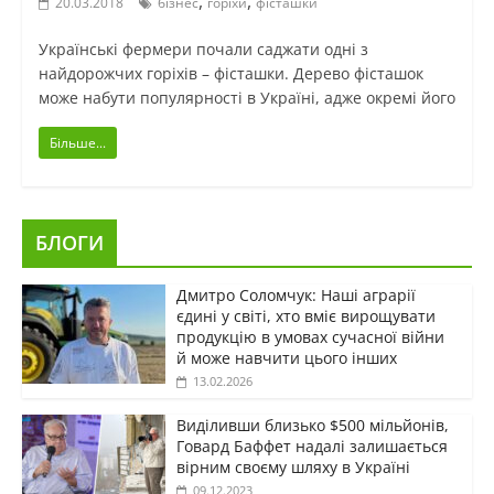
,
,
20.03.2018
бізнес
горіхи
фісташки
Українські фермери почали саджати одні з
найдорожчих горіхів – фісташки. Дерево фісташок
може набути популярності в Україні, адже окремі його
Більше...
БЛОГИ
Дмитро Соломчук: Наші аграрії
єдині у світі, хто вміє вирощувати
продукцію в умовах сучасної війни
й може навчити цього інших
13.02.2026
Виділивши близько $500 мільйонів,
Говард Баффет надалі залишається
вірним своєму шляху в Україні
09.12.2023